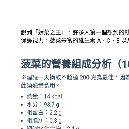
說到「蔬菜之王」，許多人第一個想到的
保護視力，菠菜豐富的維生素 A、C、E
菠菜的營養組成分析（1
※建議一天攝取不超過 200 克為最佳
此須適量食用。
熱量：14 kcal
水分：93.7 g
粗蛋白：2.2 g
粗脂肪：0.3 g
總碳水化合物：2.4 g