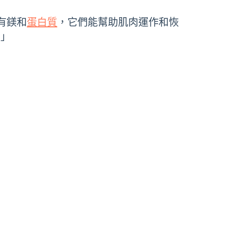
含有鎂和
蛋白質
，它們能幫助肌肉運作和恢
。」