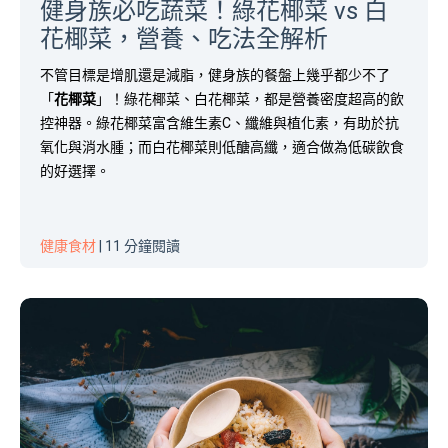
健身族必吃蔬菜！綠花椰菜 vs 白
花椰菜，營養、吃法全解析
不管目標是增肌還是減脂，健身族的餐盤上幾乎都少不了
「
花椰菜
」！綠花椰菜、白花椰菜，都是營養密度超高的飲
控神器。綠花椰菜富含維生素C、纖維與植化素，有助於抗
氧化與消水腫；而白花椰菜則低醣高纖，適合做為低碳飲食
的好選擇。
健康食材
| 11 分鐘閱讀