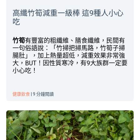
高纖竹筍減重一級棒 這9種人小心
吃
竹筍
有豐富的粗纖維、膳食纖維，民間有
一句俗語說：「竹掃把掃馬路，竹筍子掃
腸肚」，加上熱量超低，減重效果非常強
大，BUT！因性質寒冷，有9大族群一定要
小心吃！
健康飲食
| 9 分鐘閱讀