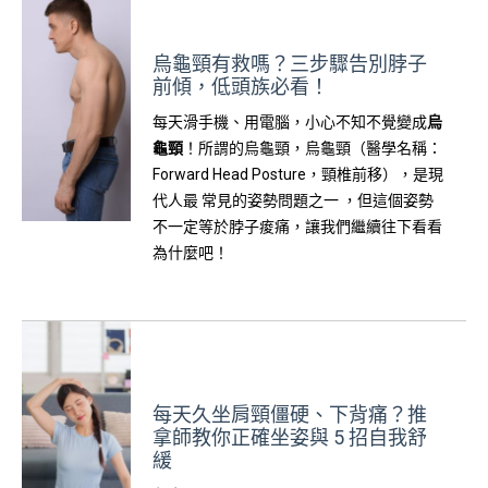
烏龜頸有救嗎？三步驟告別脖子
前傾，低頭族必看！
每天滑手機、用電腦，小心不知不覺變成
烏
龜頸
！所謂的烏龜頸，烏龜頸（醫學名稱：
Forward Head Posture，頸椎前移），是現
代人最 常見的姿勢問題之一 ，但這個姿勢
不一定等於脖子痠痛，讓我們繼續往下看看
為什麼吧！
每天久坐肩頸僵硬、下背痛？推
拿師教你正確坐姿與 5 招自我舒
緩