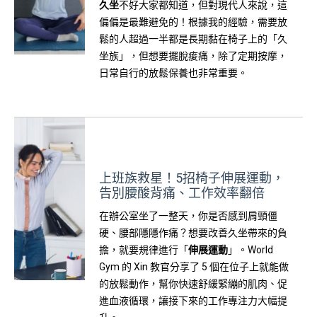
久坐
不好大家都知道，但對現代人來說，這
偏偏是最難避免的！根據我的經驗，需要放
鬆的人超過一半都是長期黏在椅子上的「久
坐族」，但想要擺脫痠痛，除了定期按摩，
日常自行的放鬆保養也非常重要。
上班族救星！5招椅子伸展運動，
告別腰酸背痛、工作效率翻倍
在辦公室坐了一整天，你是否感到肩頸僵
硬、腰部隱隱作痛？想要改善久坐帶來的負
擔，就要規律進行「
伸展運動
」。World
Gym 的 Xin 教官分享了 5 個在位子上就能做
的放鬆動作，幫你
快速舒緩緊繃的肌肉、促
進血液循環，讓接下來的工作專注力大幅提