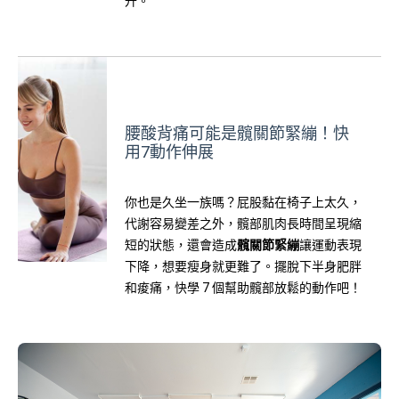
升。
腰酸背痛可能是髖關節緊繃！快
用7動作伸展
你也是久坐一族嗎？屁股黏在椅子上太久，
代謝容易變差之外，髖部肌肉長時間呈現縮
短的狀態，還會造成
髖關節
緊繃
讓運動表現
下降，想要瘦身就更難了。擺脫下半身肥胖
和痠痛，快學 7 個幫助髖部放鬆的動作吧！