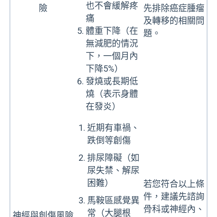
也不會緩解疼
險
先排除癌症腫瘤
痛
及轉移的相關問
體重下降（在
題。
無減肥的情況
下，一個月內
下降5%）
發燒或長期低
燒（表示身體
在發炎）
近期有車禍、
跌倒等創傷
排尿障礙（如
尿失禁、解尿
困難）
若您符合以上條
件，建議先諮詢
馬鞍區感覺異
骨科或神經內、
常（大腿根
神經與創傷風險