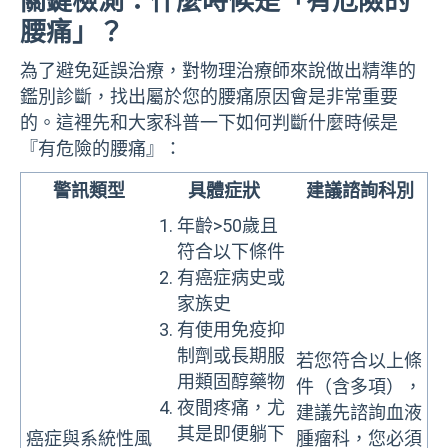
關鍵檢測：什麼時候是「有危險的
腰痛」？
為了避免延誤治療，對物理治療師來說做出精準的
鑑別診斷，找出屬於您的腰痛原因會是非常重要
的。這裡先和大家科普一下如何判斷什麼時候是
『有危險的腰痛』：
警訊類型
具體症狀
建議諮詢科別
年齡>50歲且
符合以下條件
有癌症病史或
家族史
有使用免疫抑
制劑或長期服
若您符合以上條
用類固醇藥物
件（含多項），
夜間疼痛，尤
建議先諮詢血液
其是即便躺下
癌症與系統性風
腫瘤科，您必須