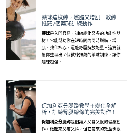
藥球這樣練，燃脂又增肌！教練
推薦7個藥球訓練動作
藥球
是入門容易、訓練變化又多的功能性器
材！它能幫助你在短時間內同時燃脂、增
肌、強化核心，還能紓壓解放能量。這篇就
幫你整理出 7 個教練推薦的藥球訓練，讓你
越練越強。
保加利亞分腿蹲教學＋變化全解
析，訓練臀腿線條的完美動作！
保加利亞分腿蹲
是個讓人又愛又恨的健身動
作，做起來又痠又抖，但它帶來的效益也很