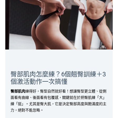
臀部肌肉怎麼練？6個翹臀訓練＋3
個激活動作一次搞懂
臀部肌肉
練得好，臀型自然就好看！想讓臀型更立體、從側
面看有曲線、後面看有包覆感，關鍵就在於把臀肌練「大」
練「挺」。尤其是臀大肌，它是決定臀部高度與飽滿度的主
力，絕對不能忽略。