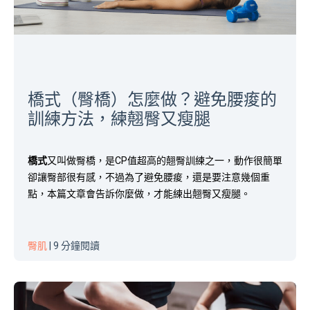
橋式（臀橋）怎麼做？避免腰痠的
訓練方法，練翹臀又瘦腿
橋式
又叫做臀橋，是CP值超高的翹臀訓練之一，動作很簡單
卻讓臀部很有感，不過為了避免腰痠，還是要注意幾個重
點，本篇文章會告訴你麼做，才能練出翹臀又瘦腿。
臀肌
| 9 分鐘閱讀