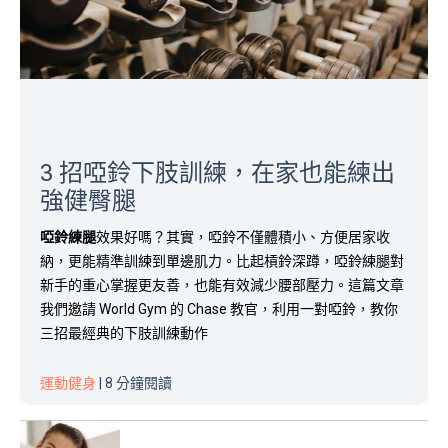
3 招啞鈴下肢訓練，在家也能練出
強健臀腿
啞鈴練腿
效果好嗎？其實，啞鈴不僅體積小、方便居家收
納，更能精準訓練到單邊肌力。比起槓鈴深蹲，啞鈴練腿對
新手的重心掌握更友善，也能有效減少腰部壓力。這篇文章
我們邀請 World Gym 的 Chase 教官，利用一對啞鈴，教你
三招最經典的下肢訓練動作
運動健身
| 8 分鐘閱讀