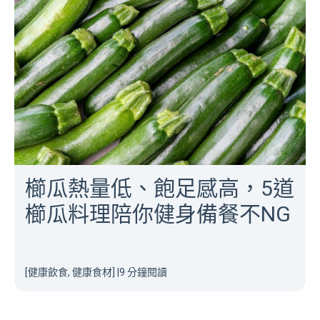
櫛瓜熱量低、飽足感高，5道
櫛瓜料理陪你健身備餐不NG
[健康飲食, 健康食材]
|
9 分鐘閱讀