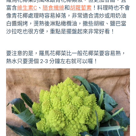
富含
維生素C
、
膳食纖維
和
胡蘿蔔素
！料理時也不會
像青花椰處理時容易掉落，非常適合清炒或用奶油
白醬焗烤，燙熟後淋點橄欖油，撒些胡椒、鹽巴當
沙拉吃也很方便，重點是擺盤起來非常好看！
要注意的是，羅馬花椰菜比一般花椰菜要容易熟，
熱水只要燙個 2-3 分鐘左右就可以囉！