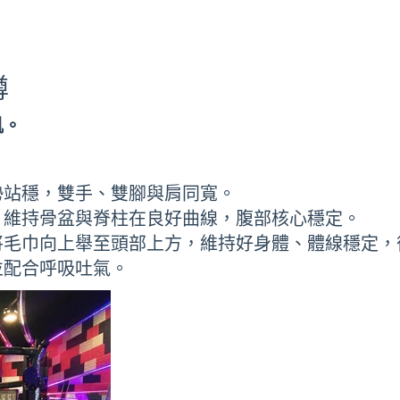
蹲
肌。
勢站穩，雙手、雙腳與肩同寬。
，維持骨盆與脊柱在良好曲線，腹部核心穩定。
將毛巾向上舉至頭部上方，維持好身體、體線穩定，
並配合呼吸吐氣。