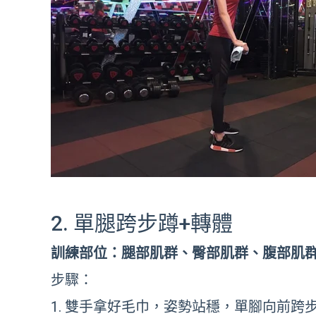
2. 單腿跨步蹲+轉體
訓練部位：腿部肌群、臀部肌群、腹部肌
步驟：
雙手拿好毛巾，姿勢站穩，單腳向前跨