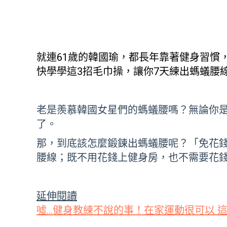
就連61歲的韓國瑜，都長年靠著健身習慣
快學學這3招毛巾操，讓你7天練出螞蟻腰
老是羨慕韓國女星們的螞蟻腰嗎？無論你是
了。
那，到底該怎麼鍛鍊出螞蟻腰呢？「免花錢
腰線；既不用花錢上健身房，也不需要花
延伸閱讀
噓...健身教練不說的事！在家運動很可以 