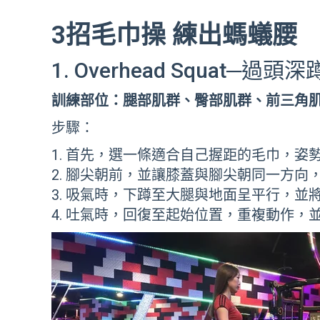
3招毛巾操 練出螞蟻腰
1. Overhead Squat─過頭深
訓練部位：腿部肌群、臀部肌群、前三角
步驟：
首先，選一條適合自己握距的毛巾，姿
腳尖朝前，並讓膝蓋與腳尖朝同一方向
吸氣時，下蹲至大腿與地面呈平行，並
吐氣時，回復至起始位置，重複動作，