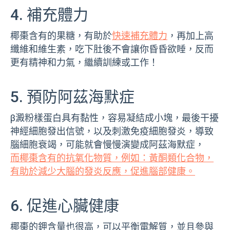
4. 補充體力
椰棗含有的果糖，有助於
快速補充體力
，再加上高
纖維和維生素，吃下肚後不會讓你昏昏欲睡，反而
更有精神和力氣，繼續訓練或工作！
5. 預防阿茲海默症
β澱粉樣蛋白具有黏性，容易凝結成小塊，最後干擾
神經細胞發出信號，以及刺激免疫細胞發炎，導致
腦細胞衰竭，可能就會慢慢演變成阿茲海默症，
而椰棗含有的抗氧化物質，例如：黃酮類化合物，
有助於減少大腦的發炎反應，促進腦部健康。
6. 促進心臟健康
椰棗的鉀含量也很高，可以平衡電解質，並且參與