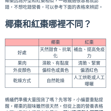
椰棗因為外型和紅棗相似，一眼飄過很容易就認
錯，不想吃錯營養，可以參考下面的表格來辨認。
椰棗和紅棗哪裡不同？
椰棗
紅棗
天然甜食、抗氧
補血、提高免疫
好處
化
力
果肉
濕軟、有黏度
清脆、緊實
外皮顏色
偏棕色或黃色
偏酒紅色
人工烘乾或人工
乾燥方式
自然乾燥
曝曬
螞蟻們準備大量囤貨了嗎？先等等，小編要重點提
醒，椰棗的甜味雖然很天然，但從上面的營養表格