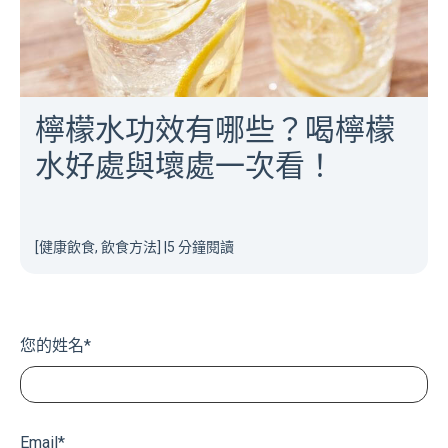
檸檬水功效有哪些？喝檸檬
水好處與壞處一次看！
[健康飲食, 飲食方法]
|
5 分鐘閱讀
您的姓名
*
Email
*