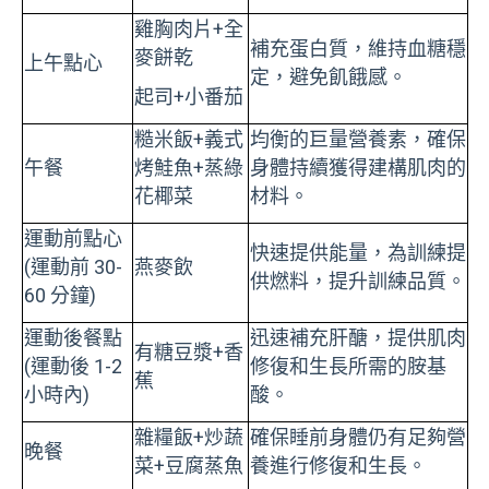
雞胸肉片+全
補充蛋白質，維持血糖穩
麥餅乾
上午點心
定，避免飢餓感。
起司+小番茄
糙米飯+義式
均衡的巨量營養素，確保
午餐
烤鮭魚+蒸綠
身體持續獲得建構肌肉的
花椰菜
材料。
運動前點心
快速提供能量，為訓練提
(運動前 30-
燕麥飲
供燃料，提升訓練品質。
60 分鐘)
運動後餐點
迅速補充肝醣，提供肌肉
有糖豆漿+香
(運動後 1-2
修復和生長所需的胺基
蕉
小時內)
酸。
雜糧飯+炒蔬
確保睡前身體仍有足夠營
晚餐
菜+豆腐蒸魚
養進行修復和生長。