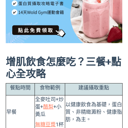
增肌飲食怎麼吃？三餐+點
心全攻略
餐點時間
食物範例
建議攝取重點
全麥吐司+炒
以健康飲食為基礎，蛋白
蛋+
酪梨
+小
早餐
質、非精緻澱粉、健康脂
黃瓜
肪，為主。
無糖豆漿
1杯