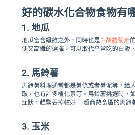
好的碳水化合物食物有
1. 地瓜
地瓜富含纖維之外，同時也是
β-胡蘿蔔素
便又高纖的選擇，可以取代平常吃的白飯
2. 馬鈴薯
馬鈴薯料理通常都是薯條或者薯泥等，給
取，也有許多植化素等。馬鈴薯挑選時，
症狀，趕緊丟掉較好！ 超商熟食區的馬鈴
3. 玉米