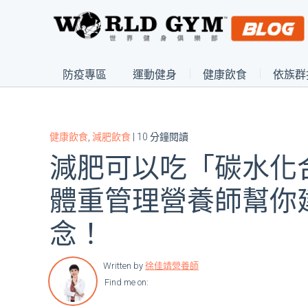
防疫專區
運動健身
健康飲食
依族群
健康飲食
,
減肥飲食
| 10 分鐘閱讀
減肥可以吃「碳水化
體重管理營養師幫你
念！
Written by
徐佳靖營養師
Find me on: