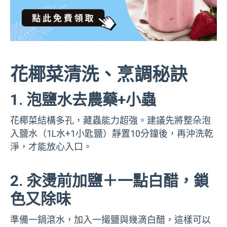
花椰菜清洗、烹調秘訣
1. 泡鹽水去農藥+小蟲
花椰菜結構多孔，藏蟲能力超強。建議先將整朵泡
入鹽水（1L水+1小匙鹽）靜置10分鐘後，再沖洗乾
淨，才能放心入口。
2. 汆燙前加鹽＋一點白醋，鎖
色又除味
準備一鍋滾水，加入一撮鹽與幾滴白醋，這樣可以