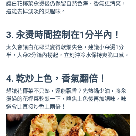
讓白花椰菜汆燙後仍保留自然色澤、香氣更清爽，
還能去掉淡淡的菜腥味。
3. 汆燙時間控制在1分半內！
太久會讓白花椰菜變得軟爛失色，建議小朵燙1分
半，大朵2分鐘內撈起，立刻沖冷水保持爽脆口感。
4. 乾炒上色，香氣翻倍！
想讓花椰菜不只熟，還能飄香？先熱鍋少油，將汆
燙過的花椰菜乾煎一下，略焦上色後再加調味，味
道會比直接炒香上兩倍！