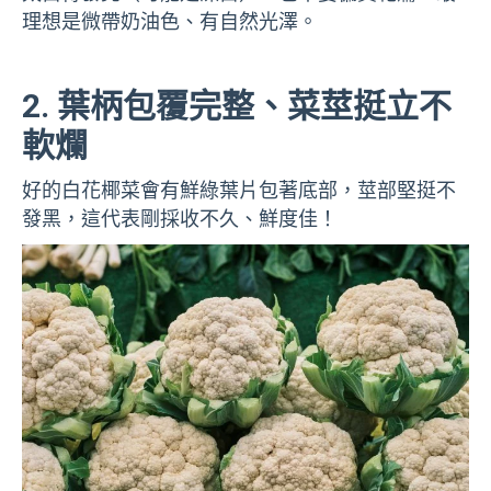
理想是微帶奶油色、有自然光澤。
2. 葉柄包覆完整、菜莖挺立不
軟爛
好的白花椰菜會有鮮綠葉片包著底部，莖部堅挺不
發黑，這代表剛採收不久、鮮度佳！