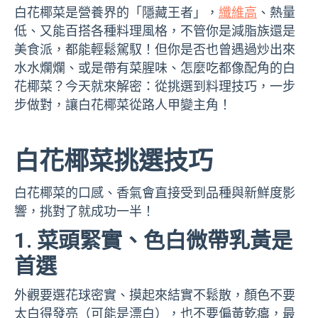
白花椰菜是營養界的「隱藏王者」，
纖維高
、熱量
低、又能百搭各種料理風格，不管你是減脂族還是
美食派，都能輕鬆駕馭！但你是否也曾遇過炒出來
水水爛爛、或是帶有菜腥味、怎麼吃都像配角的白
花椰菜？今天就來解密：從挑選到料理技巧，一步
步做對，讓白花椰菜從路人甲變主角！
白花椰菜挑選技巧
白花椰菜的口感、香氣會直接受到品種與新鮮度影
響，挑對了就成功一半！
1. 菜頭緊實、色白微帶乳黃是
首選
外觀要選花球密實、摸起來結實不鬆散，顏色不要
太白得發亮（可能是漂白），也不要偏黃乾癟，最