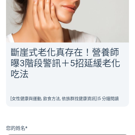
斷崖式老化真存在！營養師
曝3階段警訊＋5招延緩老化
吃法
[女性健康與運動, 飲食方法, 依族群找健康資訊]
|
5 分鐘閱讀
您的姓名
*