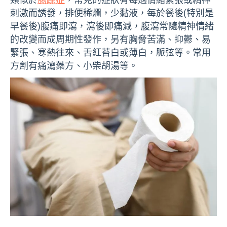
刺激而誘發，排便稀爛，少黏液，每於餐後(特別是
早餐後)腹痛即瀉，瀉後即痛減，腹瀉常隨精神情緒
的改變而成周期性發作，另有胸脅苦滿、抑鬱、易
緊張、寒熱往來、舌紅苔白或薄白，脈弦等。常用
方劑有痛瀉藥方、小柴胡湯等。