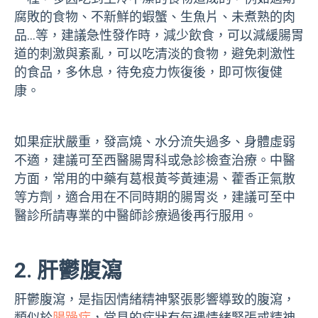
腐敗的食物、不新鮮的蝦蟹、生魚片、未煮熟的肉
品…等，建議急性發作時，減少飲食，可以減緩腸胃
道的刺激與紊亂，可以吃清淡的食物，避免刺激性
的食品，多休息，待免疫力恢復後，即可恢復健
康。
如果症狀嚴重，發高燒、水分流失過多、身體虛弱
不適，建議可至西醫腸胃科或急診檢查治療。中醫
方面，常用的中藥有葛根黃芩黃連湯、藿香正氣散
等方劑，適合用在不同時期的腸胃炎，建議可至中
醫診所請專業的中醫師診療過後再行服用。
2. 肝鬱腹瀉
肝鬱腹瀉，是指因情緒精神緊張影響導致的腹瀉，
類似於
腸躁症
，常見的症狀有每遇情緒緊張或精神