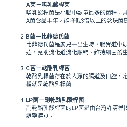
A菌－嗜乳酸桿菌
嗜乳酸桿菌是小腸中數量最多的菌種，
A菌食品半年，能降低3倍以上的念珠菌
B菌－比菲德氏菌
比菲德氏菌是嬰兒一出生時，腸胃道中
殖，幫助消化道消化順暢、維持細菌叢
C菌－乾酪乳桿菌
乾酪乳桿菌存在於人類的腸道及口腔，
種就是乾酪乳桿菌
LP菌－副乾酪乳酸桿菌
副乾酪乳酸桿菌的LP菌是由台灣許清祥
調整體質。