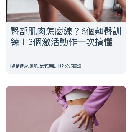
臀部肌肉怎麼練？6個翹臀訓
練＋3個激活動作一次搞懂
[運動健身, 臀肌, 無氧運動]
|
12 分鐘閱讀