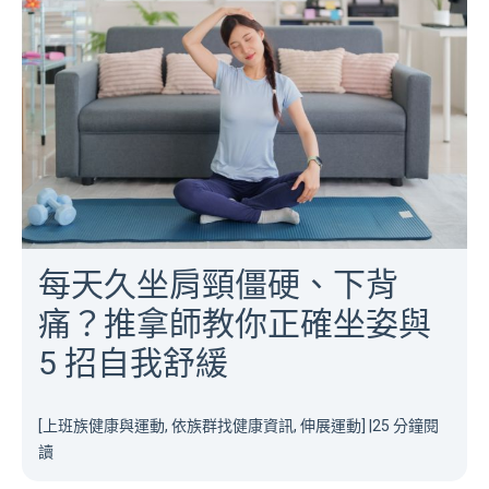
每天久坐肩頸僵硬、下背
痛？推拿師教你正確坐姿與
5 招自我舒緩
[上班族健康與運動, 依族群找健康資訊, 伸展運動]
|
25 分鐘閱
讀