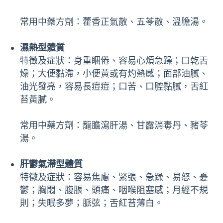
常用中藥方劑：藿香正氣散、五苓散、溫膽湯。
濕熱型體質
特徵及症狀：身重睏倦、容易心煩急躁；口乾舌
燥；大便黏滯，小便黃或有灼熱感；面部油膩、
油光發亮，容易長痘痘；口苦、口腔黏膩，舌紅
苔黃膩。
常用中藥方劑：龍膽瀉肝湯、甘露消毒丹、豬苓
湯。
肝鬱氣滯型體質
特徵及症狀：容易焦慮、緊張、急躁、易怒、憂
鬱；胸悶、腹脹、頭痛、咽喉阻塞感；月經不規
則；失眠多夢；脈弦；舌紅苔薄白。