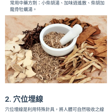
常用中藥方劑：小柴胡湯、加味逍遙散、柴胡加
龍骨牡蠣湯。
2. 穴位埋線
穴位埋線是利用特殊針具，將人體可自然吸收之線