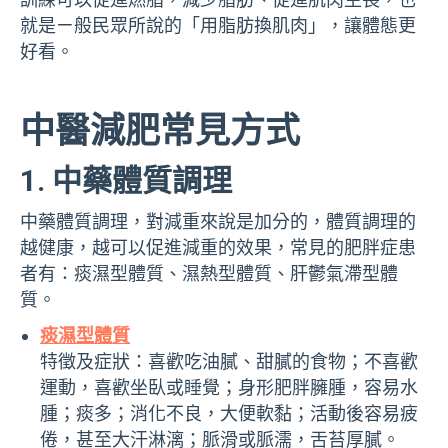
就是ㄧ般民眾所說的「用脂肪換肌肉」，讓體態更
好看。
中醫減肥常見方式
1. 中藥體質調理
中藥體質調理，對減重來說是加分的，體質調理的
越健康，越可以促進減重的效果，常見的肥胖症患
者有：痰濕型體質、濕熱型體質、肝鬱氣滯型體
質。
痰濕型體質
特徵及症狀：喜歡吃油膩、甜膩的食物；不喜歡
運動，喜歡坐臥或睡覺；身形肥胖臃腫，容易水
腫；痰多；消化不良，大便軟黏；活動後容易疲
倦，甚至大汗淋漓；脈滑或脈濡，舌苔厚膩。