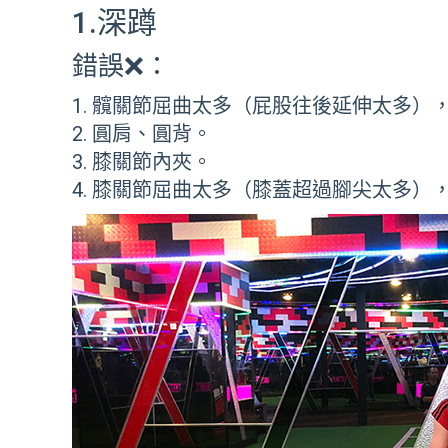
1.深蹲
錯誤❌：
髖關節屈曲太多（屁股往後延伸太多）
圓肩、圓背。
膝關節內夾。
膝關節屈曲太多（膝蓋超過腳尖太多）