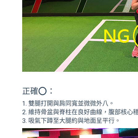
正確⭕：
雙腿打開與肩同寬並微微外八。
維持骨盆與脊柱在良好曲線，腹部核心
吸氣下蹲至大腿約與地面呈平行。