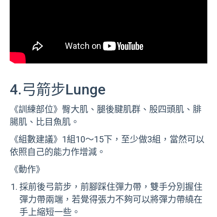
4.弓箭步Lunge
《訓練部位》臀大肌、腿後腱肌群、股四頭肌、腓
腸肌、比目魚肌。
《組數建議》1組10～15下，至少做3組，當然可以
依照自己的能力作增減。
《動作》
採前後弓箭步，前腳踩住彈力帶，雙手分別握住
彈力帶兩端，若覺得張力不夠可以將彈力帶繞在
手上縮短一些。