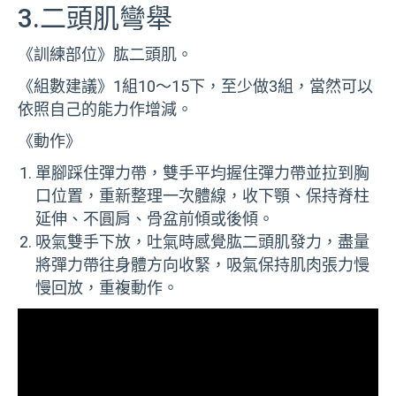
3.二頭肌彎舉
《訓練部位》肱二頭肌。
《組數建議》1組10～15下，至少做3組，當然可以
依照自己的能力作增減。
《動作》
單腳踩住彈力帶，雙手平均握住彈力帶並拉到胸
口位置，重新整理一次體線，收下顎、保持脊柱
延伸、不圓肩、骨盆前傾或後傾。
吸氣雙手下放，吐氣時感覺肱二頭肌發力，盡量
將彈力帶往身體方向收緊，吸氣保持肌肉張力慢
慢回放，重複動作。