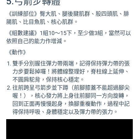
5.弓箭步轉體
《訓練部位》臀大肌、腿後腱肌群、股四頭肌、腓
腸肌、比目魚肌、核心肌群。
《組數建議》1組10～15下，至少做3組，當然可以
依照自己的能力作增減。
《動作》
雙手分別握住彈力帶兩端，記得保持彈力帶的張
力步要鬆掉囉！將體線整理好，脊柱線上延伸、
不圓肩駝背，保持核心穩定。
往前跨呈弓箭步並下蹲（前腳膝蓋不能超過腳尖
喔！），核心發力將上身往前腳同一方向旋轉，
回到正面再慢慢起身，換腳重複動作，過程中記
得保持呼吸、身體穩定以及彈力帶的張力。