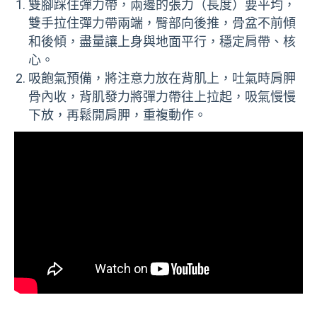
雙腳踩住彈力帶，兩邊的張力（長度）要平均，
雙手拉住彈力帶兩端，臀部向後推，骨盆不前傾
和後傾，盡量讓上身與地面平行，穩定肩帶、核
心。
吸飽氣預備，將注意力放在背肌上，吐氣時肩胛
骨內收，背肌發力將彈力帶往上拉起，吸氣慢慢
下放，再鬆開肩胛，重複動作。