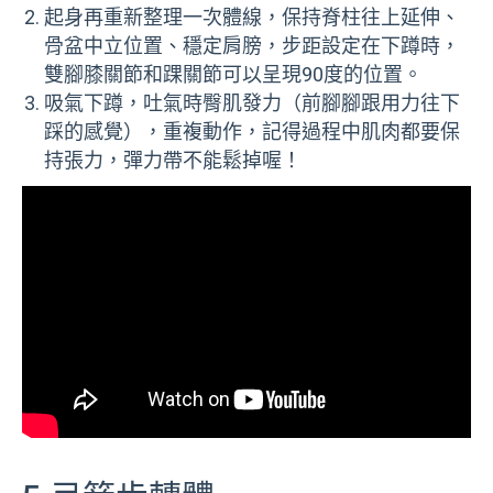
起身再重新整理一次體線，保持脊柱往上延伸、
骨盆中立位置、穩定肩膀，步距設定在下蹲時，
雙腳膝關節和踝關節可以呈現90度的位置。
吸氣下蹲，吐氣時臀肌發力（前腳腳跟用力往下
踩的感覺），重複動作，記得過程中肌肉都要保
持張力，彈力帶不能鬆掉喔！