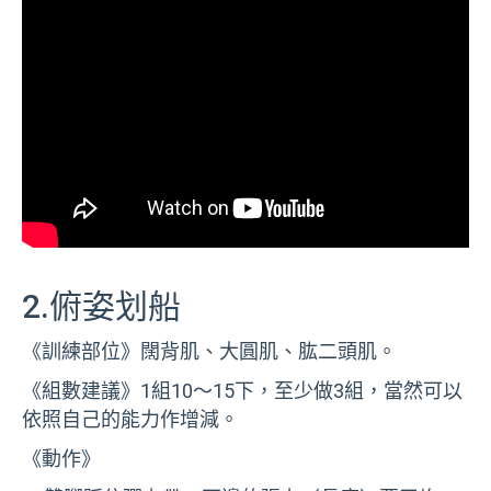
2.俯姿划船
《訓練部位》闊背肌、大圓肌、肱二頭肌。
《組數建議》1組10～15下，至少做3組，當然可以
依照自己的能力作增減。
《動作》