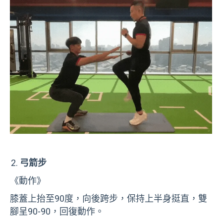
弓箭步
《動作》
膝蓋上抬至
90
度，向後跨步，保持上半身挺直，雙
腳呈
90-90
，回復動作。