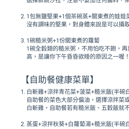
選擇鮮蔬沙拉，注意不要加任何醬料，
1包無鹽堅果+1個茶碗蒸+關東煮的娃娃
沒有調味的堅果，對身體來說是可以攝
1碗糙米粥+1份關東煮的蘿蔔
1碗全穀類的糙米粥，不用怕吃不飽，
高，是讓你下午昏昏欲睡的原因之一喔
【自助餐健康菜單】
白斬雞+涼拌青花菜+菠菜+糙米飯(半碗白
自助餐的菜色大部分偏油，選擇涼拌菜
白斬雞，自助餐若有糙米飯、五穀飯就
蒸蛋+涼拌秋葵+白蘿蔔湯+糙米飯(半碗白