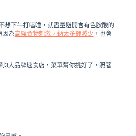
不想下午打嗑睡，就盡量避開含有色胺酸的
體因為
高鹽食物刺激，鈉太多鉀減少
，也會
到3大品牌速食店，菜單幫你挑好了，照著