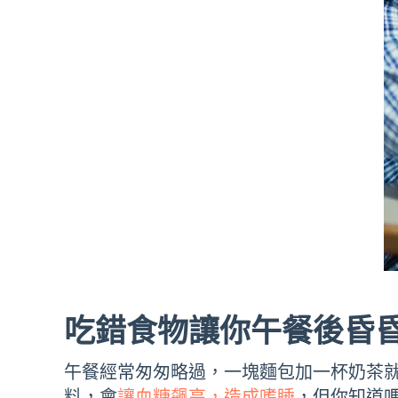
吃錯食物讓你午餐後昏
午餐經常匆匆略過，一塊麵包加一杯奶茶
料，會
讓血糖飆高，造成嗜睡
，但你知道