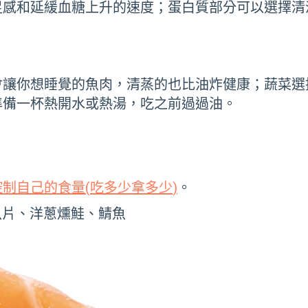
足感和延緩血糖上升的速度；蛋白質部分可以選擇清
會讓你想睡覺的魚肉，清蒸的也比油炸健康；蔬菜選
準備一杯熱開水或熱湯，吃之前過過油。
控制自己的食量
(
吃多少拿多少
)
。
魚片、洋蔥燻鮭、鯖魚