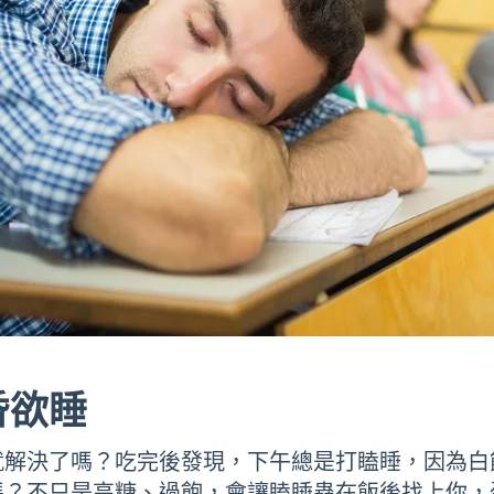
昏欲睡
就解決了嗎？吃完後發現，下午總是打瞌睡，因為白
嗎？不只是高糖、過飽，會讓瞌睡蟲在飯後找上你，