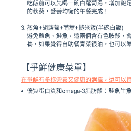
吃飯前可以先喝一碗白蘿蔔湯，增加飽
的秋葵，營養均衡的午餐完成！
蒸魚+胡蘿蔔+茼蒿+糙米飯(半碗白飯)
避免鱈魚、鮭魚，這兩個含有色胺酸，
養，如果覺得自助餐青菜很油，也可以
【爭鮮健康菜單】
在爭鮮有多樣營養又健康的選擇，還可以
優質蛋白質和
omega-3
脂肪酸：鮭魚生