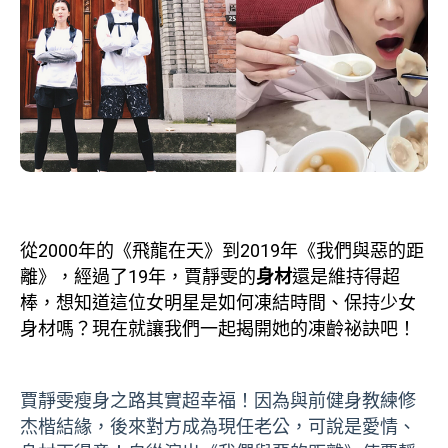
從2000年的《飛龍在天》到2019年《我們與惡的距
離》，經過了19年，賈靜雯的
身材
還是維持得超
棒，想知道這位女明星是如何凍結時間、保持少女
身材嗎？現在就讓我們一起揭開她的凍齡祕訣吧！
賈靜雯瘦身之路其實超幸福！因為與前健身教練修
杰楷結緣，後來對方成為現任老公，可說是愛情、