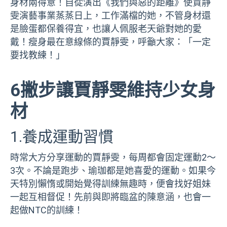
身材兩得意！自從演出《我們與惡的距離》使賈靜
雯演藝事業蒸蒸日上，工作滿檔的她，不管身材還
是臉蛋都保養得宜，也讓人佩服老天爺對她的愛
戴！瘦身最在意線條的賈靜雯，呼籲大家：「一定
要找教練！」
6撇步讓賈靜雯維持少女身
材
1.養成運動習慣
時常大方分享運動的賈靜雯，每周都會固定運動2～
3次。不論是跑步、瑜珈都是她喜愛的運動。如果今
天特別懶惰或開始覺得訓練無趣時，便會找好姐妹
一起互相督促！先前與即將臨盆的陳意涵，也會一
起做NTC的訓練！