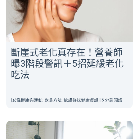
斷崖式老化真存在！營養師
曝3階段警訊＋5招延緩老化
吃法
[女性健康與運動, 飲食方法, 依族群找健康資訊]
|
5 分鐘閱讀