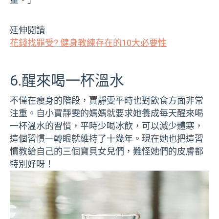
延伸閱讀
花錢找罪受? 健身教練存在的10大必要性
6.醒來喝一杯溫水
不僅在瘦身的階段，賈靜雯平時也對飲食方面非常
注重。自小賈靜雯的媽媽就要求她養成每天醒來喝
一杯溫水的習慣，平時少喝冰飲，可以減少體寒，
這個習慣一轉眼就維持了十幾年。現在她也把這習
慣教給自己的三個寶貝女兒們，難怪她們的皮膚都
特別好呀！