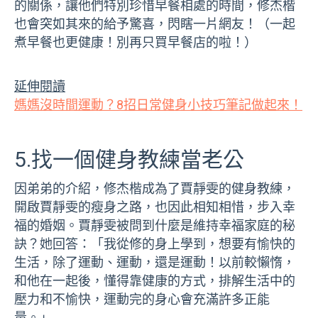
的關係，讓他們特別珍惜早餐相處的時間，修杰楷
也會突如其來的給予驚喜，閃瞎一片網友！（一起
煮早餐也更健康！別再只買早餐店的啦！）
延伸閱讀
媽媽沒時間運動？8招日常健身小技巧筆記做起來！
5.找一個健身教練當老公
因弟弟的介紹，修杰楷成為了賈靜雯的健身教練，
開啟賈靜雯的瘦身之路，也因此相知相惜，步入幸
福的婚姻。賈靜雯被問到什麼是維持幸福家庭的秘
訣？她回答：「我從修的身上學到，想要有愉快的
生活，除了運動、運動，還是運動！以前較懶惰，
和他在一起後，懂得靠健康的方式，排解生活中的
壓力和不愉快，運動完的身心會充滿許多正能
量。」