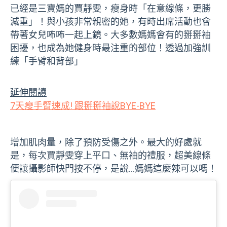
已經是三寶媽的賈靜雯，瘦身時「在意線條，更勝
減重」！與小孩非常親密的她，有時出席活動也會
帶著女兒咘咘一起上鏡。大多數媽媽會有的掰掰袖
困擾，也成為她健身時最注重的部位！透過加強訓
練「手臂和背部」
延伸閱讀
7天瘦手臂速成! 跟掰掰袖說BYE-BYE
增加肌肉量，除了預防受傷之外。最大的好處就
是，每次賈靜雯穿上平口、無袖的禮服，超美線條
便讓攝影師快門按不停，是說…媽媽這麼辣可以嗎！