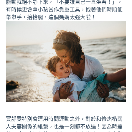
能動就絕不靜下來，「不要讓自己一直坐著！」，
有時候更會拿小孩當作負重工具，抱著他們時順便
舉舉手，抬抬腿，這個媽媽太強大啦！
賈靜雯特別會運用時間運動之外，對於和修杰楷兩
人夫妻關係的維繫，也是一刻都不放過！因為時差