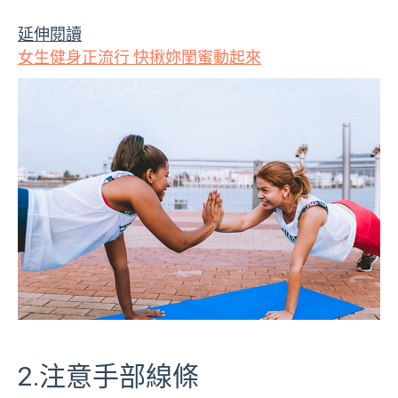
延伸閱讀
女生健身正流行 快揪妳閨蜜動起來
2.注意手部線條