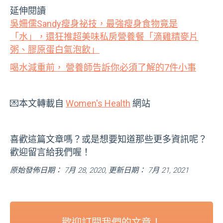
延伸閱讀
吳姍儒Sandy瘦身祕技，最強瘦身食物竟是
「水」，還狂推超美味私房營養餐「滴雞精麥片
粥、膠原蛋白氣泡飲」
喝水減重前， 營養師告訴你必須了解的7件小事
💌本文轉載自
Women's Health
網站
喜歡這篇文章嗎？或是想要知道那些更多資訊呢？
歡迎留言給我們喔！
原始發佈日期： 7月 28, 2020, 更新日期： 7月 21, 2021
歡迎訂閱我們的文章！