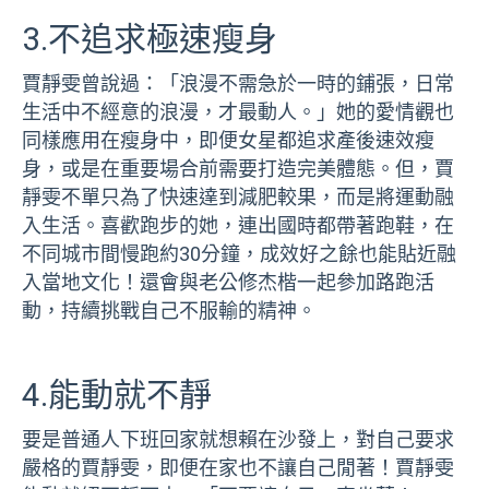
3.不追求極速瘦身
賈靜雯曾說過：「浪漫不需急於一時的鋪張，日常
生活中不經意的浪漫，才最動人。」她的愛情觀也
同樣應用在瘦身中，即便女星都追求產後速效瘦
身，或是在重要場合前需要打造完美體態。但，賈
靜雯不單只為了快速達到減肥較果，而是將運動融
入生活。喜歡跑步的她，連出國時都帶著跑鞋，在
不同城市間慢跑約30分鐘，成效好之餘也能貼近融
入當地文化！還會與老公修杰楷一起參加路跑活
動，持續挑戰自己不服輸的精神。
4.能動就不靜
要是普通人下班回家就想賴在沙發上，對自己要求
嚴格的賈靜雯，即便在家也不讓自己閒著！賈靜雯