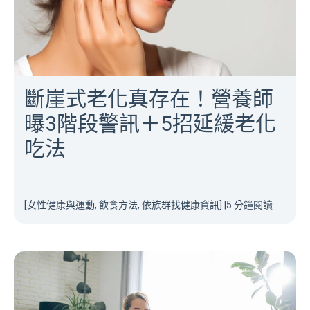
斷崖式老化真存在！營養師
曝3階段警訊＋5招延緩老化
吃法
[女性健康與運動, 飲食方法, 依族群找健康資訊]
|
5 分鐘閱讀