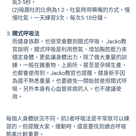
氣
3-5
秒。
(2)吸跟吐的比例為
1:2
，吐氣時用噘嘴的方式，慢
慢吐氣。一天練習
3
次、每次
5-10
分鐘。
閥式呼吸法
而健身族群，也很常會聽到閥式呼吸， Jacko教
官說明，閥式呼吸是利用憋氣、增加胸腔壓力來
穩定身體，更能讓身體出力，除了做大重量的訓
練，一般在搬重物、上廁所、甚至是孕婦生產，
也都會使用到。Jacko教官也提醒，健身新手因
為還不熟悉重量，也要避免一開始就使用閥式呼
吸，另外本身有心血管疾病的人，也不建議使
用。
每個人身體狀況不同，前2者呼吸法是平常就可以練
習的，但提醒大家，運動時，還是要找到適合呼吸
節奏比較重要。