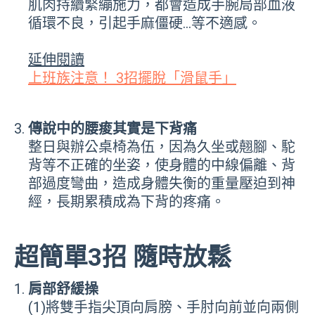
肌肉持續緊繃施力，都會造成手腕局部血液
循環不良，引起手麻僵硬…等不適感。
延伸閱讀
上班族注意！ 3招擺脫「滑鼠手」
傳說中的腰痠其實是下背痛
整日與辦公桌椅為伍，因為久坐或翹腳、駝
背等不正確的坐姿，使身體的中線偏離、背
部過度彎曲，造成身體失衡的重量壓迫到神
經，長期累積成為下背的疼痛。
超簡單3招 隨時放鬆
肩部舒緩操
(1)將雙手指尖頂向肩膀、手肘向前並向兩側