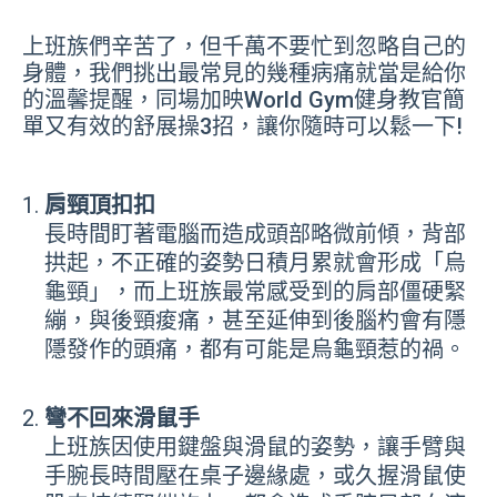
上班族們辛苦了，但千萬不要忙到忽略自己的
身體，我們挑出最常見的幾種病痛就當是給你
的溫馨提醒，同場加映World Gym健身教官簡
單又有效的舒展操3招，讓你隨時可以鬆一下!
肩頸頂扣扣
長時間盯著電腦而造成頭部略微前傾，背部
拱起，不正確的姿勢日積月累就會形成「烏
龜頸」，而上班族最常感受到的肩部僵硬緊
繃，與後頸痠痛，甚至延伸到後腦杓會有隱
隱發作的頭痛，都有可能是烏龜頸惹的禍。
彎不回來滑鼠手
上班族因使用鍵盤與滑鼠的姿勢，讓手臂與
手腕長時間壓在桌子邊緣處，或久握滑鼠使