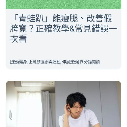
「青蛙趴」能瘦腿、改善假
胯寬？正確教學&常見錯誤一
次看
[運動健身, 上班族健康與運動, 伸展運動]
|
9 分鐘閱讀