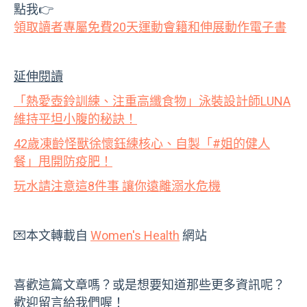
點我👉
領取讀者專屬免費20天運動會籍和伸展動作電子書
延伸閱讀
「熱愛壺鈴訓練、注重高纖食物」泳裝設計師LUNA
維持平坦小腹的秘訣！
42歲凍齡怪獸徐懷鈺練核心、自製「#姐的健人
餐」甩開防疫肥！
玩水請注意這8件事 讓你遠離溺水危機
💌本文轉載自
Women's Health
網站
喜歡這篇文章嗎？或是想要知道那些更多資訊呢？
歡迎留言給我們喔！