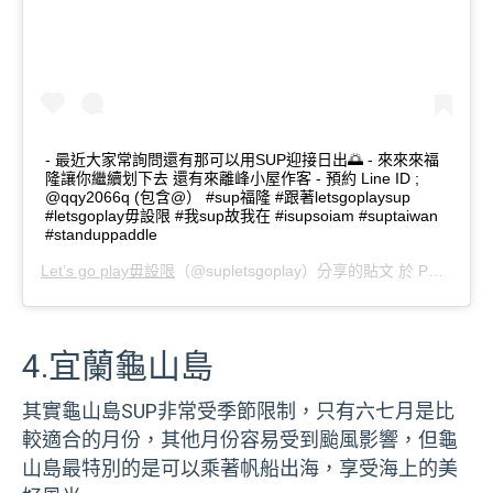
- 最近大家常詢問還有那可以用SUP迎接日出🌅 - 來來來福
隆讓你繼續划下去 還有來離峰小屋作客 - 預約 Line ID ;
@qqy2066q (包含@） #sup福隆 #跟著letsgoplaysup
#letsgoplay毋設限 #我sup故我在 #isupsoiam #suptaiwan
#standuppaddle
Let’s go play毋設限
（@supletsgoplay）分享的貼文 於
PDT 2019 年 9月 月 16 日 上午 7:21
4.宜蘭龜山島
其實龜山島SUP非常受季節限制，只有六七月是比
較適合的月份，其他月份容易受到颱風影響，但龜
山島最特別的是可以乘著帆船出海，享受海上的美