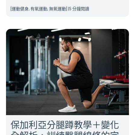
[運動健身, 有氧運動, 無氧運動]
|
5 分鐘閱讀
保加利亞分腿蹲教學＋變化