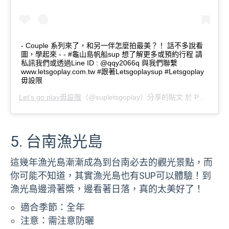
- Couple 系列來了，和另一伴怎麼拍最美？！ 話不多說看
圖，學起來 - - #龜山島帆船sup 想了解更多或預約行程 請
私訊我們或透過Line ID : @qqy2066q 與我們聯繫
www.letsgoplay.com.tw #跟著Letsgoplaysup #Letsgoplay
毋設限
Let’s go play毋設限
（@supletsgoplay）分享的貼文 於
PDT 2019 年 7月 月 11 日 下午 5:38
5. 台南漁光島
這幾年漁光島漸漸成為到台南必去的觀光景點，而
你可能不知道，其實漁光島也有SUP可以體驗！到
漁光島邊滑著槳，邊看著日落，真的太美好了！
適合季節：全年
注意：需注意防曬