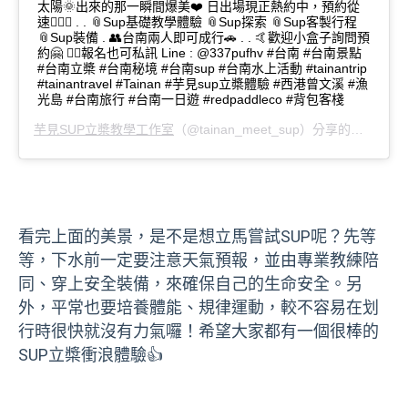
太陽🌞出來的那一瞬間爆美❤️ 日出場現正熱約中，預約從
速🏃🏽‍♂️ . . 📎Sup基礎教學體驗 📎Sup探索 📎Sup客製行程
📎Sup裝備 . 👥台南兩人即可成行🚗 . . 🤙歡迎小盒子詢問預
約🤗 🙋‍♂️報名也可私訊 Line : @337pufhv #台南 #台南景點
#台南立槳 #台南秘境 #台南sup #台南水上活動 #tainantrip
#tainantravel #Tainan #芋見sup立槳體驗 #西港曾文溪 #漁
光島 #台南旅行 #台南一日遊 #redpaddleco #背包客棧
芋見SUP立槳教學工作室
（@tainan_meet_sup）分享的貼文 於
P
看完上面的美景，是不是想立馬嘗試SUP呢？先等
等，下水前一定要注意天氣預報，並由專業教練陪
同、穿上安全裝備，來確保自己的生命安全。另
外，平常也要培養體能、規律運動，較不容易在划
行時很快就沒有力氣囉！希望大家都有一個很棒的
SUP立槳衝浪體驗👍