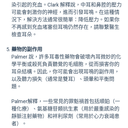
染引起的充血。Clark 解釋說，中耳和鼻腔的壓力
可能會刺激你的神經，進而引發耳鳴。在這種情
況下，解決方法通常很簡單：降低壓力。如果你
不再感到充血堵塞但耳鳴仍然存在，請聯繫醫生
檢查耳朵。
藥物的副作用
Palmer 說，許多耳毒性藥物會破壞內耳微妙的化
學平衡或殺死負責聽覺的毛細胞，從而損害你的
耳朵結構。因此，你可能會出現耳鳴的副作用，
以及聽力損失（通常是雙耳）、頭暈和平衡問
題。
Palmer解釋，一些常見的罪魁禍首包括順鉑（一
種化療）、氨基糖苷類抗生素（用於嚴重感染的
靜脈注射藥物）和袢利尿劑（常用於心力衰竭患
者）。