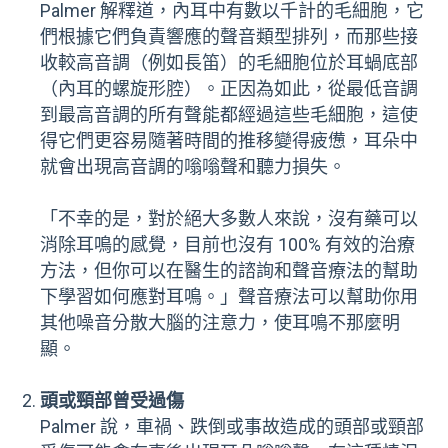
Palmer 解釋道，內耳中有數以千計的毛細胞，它
們根據它們負責響應的聲音類型排列，而那些接
收較高音調（例如長笛）的毛細胞位於耳蝸底部
（內耳的螺旋形腔）。正因為如此，從最低音調
到最高音調的所有聲能都經過這些毛細胞，這使
得它們更容易隨著時間的推移變得疲憊，耳朵中
就會出現高音調的嗡嗡聲和聽​​力損失。
「不幸的是，對於絕大多數人來說，沒有藥可以
消除耳鳴的感覺，目前也沒有 100% 有效的治療
方法，但你可以在醫生的諮詢和聲音療法的幫助
下學習如何應對耳鳴。」聲音療法可以幫助你用
其他噪音分散大腦的注意力，使耳鳴不那麼明
顯。
頭或頸部曾受過傷
Palmer 說，車禍、跌倒或事故造成的頭部或頸部