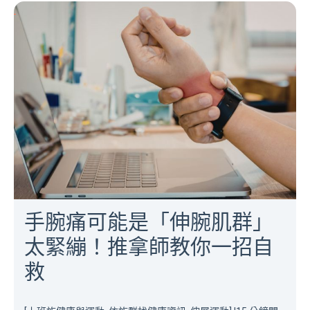
手腕痛可能是「伸腕肌群」
太緊繃！推拿師教你一招自
救