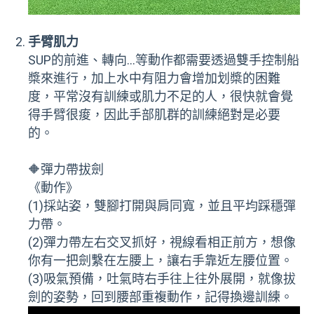
手臂肌力
SUP的前進、轉向…等動作都需要透過雙手控制船
槳來進行，加上水中有阻力會增加划槳的困難
度，平常沒有訓練或肌力不足的人，很快就會覺
得手臂很痠，因此手部肌群的訓練絕對是必要
的。
🔶彈力帶拔劍
《動作》
(1)採站姿，雙腳打開與肩同寬，並且平均踩穩彈
力帶。
(2)彈力帶左右交叉抓好，視線看相正前方，想像
你有一把劍繫在左腰上，讓右手靠近左腰位置。
(3)吸氣預備，吐氣時右手往上往外展開，就像拔
劍的姿勢，回到腰部重複動作，記得換邊訓練。