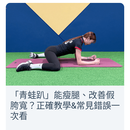
「青蛙趴」能瘦腿、改善假
胯寬？正確教學&常見錯誤一
次看