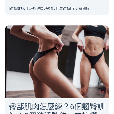
[運動健身, 上班族健康與運動, 伸展運動]
|
9 分鐘閱讀
臀部肌肉怎麼練？6個翹臀訓