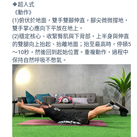
🔶超人式
《動作》
(1)俯伏於地面，雙手雙腳伸直，腳尖微微撐地，
雙手掌心應向下平放在地上。
(2)穩定核心、收緊臀肌與下背部，上半身與伸直
的雙腿向上抬起、抬離地面；抬至最高時，停頓5
～10秒，然後回到起始位置。重複動作，過程中
保持自然呼吸不憋氣。