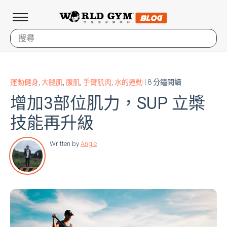
運動健身
,
大腿肌
,
腹肌
,
手臂肌肉
,
水的運動
| 8 分鐘閱讀
增加3部位肌力，SUP 立槳
技能再升級
Written by
Angie