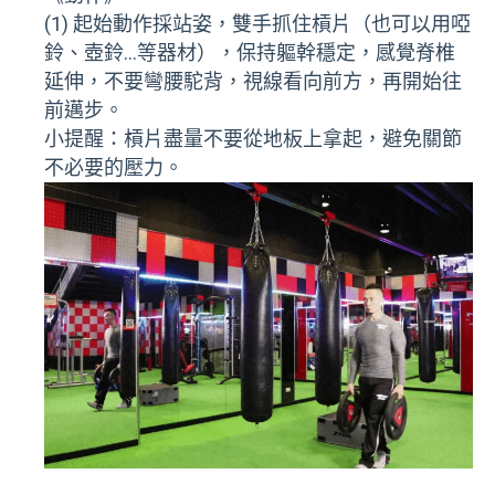
(1) 起始動作採站姿，雙手抓住槓片（也可以用啞
鈴、壺鈴…等器材），保持軀幹穩定，感覺脊椎
延伸，不要彎腰駝背，視線看向前方，再開始往
前邁步。
小提醒：槓片盡量不要從地板上拿起，避免關節
不必要的壓力。