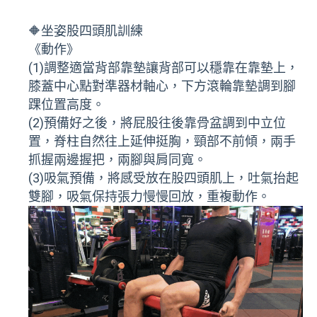
🔶坐姿股四頭肌訓練
《動作》
(1)調整適當背部靠墊讓背部可以穩靠在靠墊上，
膝蓋中心點對準器材軸心，下方滾輪靠墊調到腳
踝位置高度。
(2)預備好之後，將屁股往後靠骨盆調到中立位
置，脊柱自然往上延伸挺胸，頸部不前傾，兩手
抓握兩邊握把，兩腳與肩同寬。
(3)吸氣預備，將感受放在股四頭肌上，吐氣抬起
雙腳，吸氣保持張力慢慢回放，重複動作。