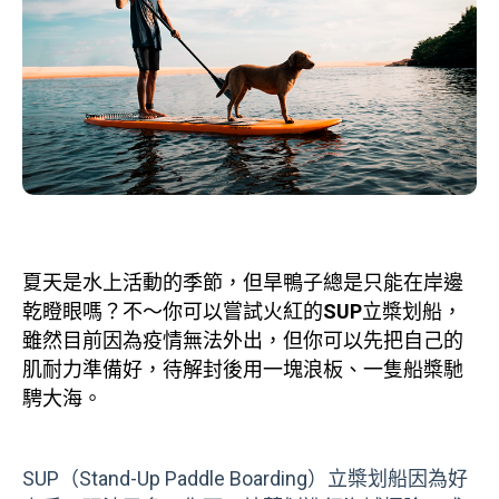
夏天是水上活動的季節，但旱鴨子總是只能在岸邊
乾瞪眼嗎？不～你可以嘗試火紅的
SUP
立槳划船，
雖然目前因為疫情無法外出，但你可以先把自己的
肌耐力準備好，待解封後用一塊浪板、一隻船槳馳
騁大海。
SUP（Stand-Up Paddle Boarding）立槳划船因為好