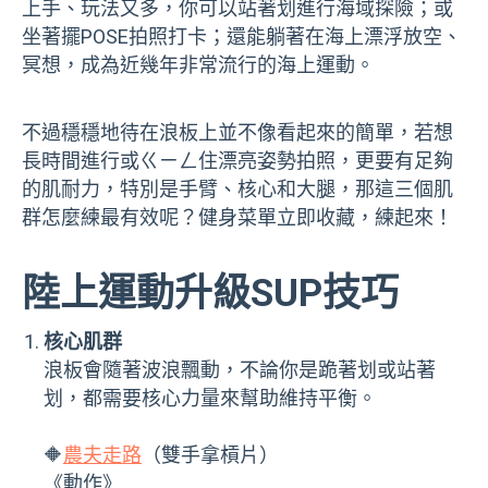
上手、玩法又多，你可以站著划進行海域探險；或
坐著擺POSE拍照打卡；還能躺著在海上漂浮放空、
冥想，成為近幾年非常流行的海上運動。
不過穩穩地待在浪板上並不像看起來的簡單，若想
長時間進行或ㄍㄧㄥ住漂亮姿勢拍照，更要有足夠
的肌耐力，特別是手臂、核心和大腿，那這三個肌
群怎麼練最有效呢？健身菜單立即收藏，練起來！
陸上運動升級SUP技巧
核心肌群
浪板會隨著波浪飄動，不論你是跪著划或站著
划，都需要核心力量來幫助維持平衡。
🔶
農夫走路
（雙手拿槓片）
《動作》