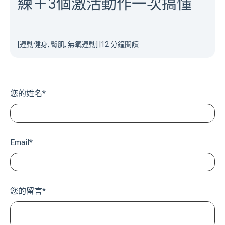
練＋3個激活動作一次搞懂
[運動健身, 臀肌, 無氧運動]
|
12 分鐘閱讀
您的姓名
*
Email
*
您的留言
*