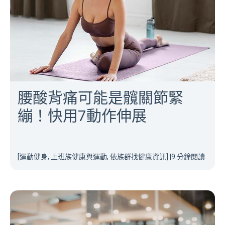
腰酸背痛可能是髖關節緊
繃！快用7動作伸展
[運動健身, 上班族健康與運動, 依族群找健康資訊]
|
9 分鐘閱讀