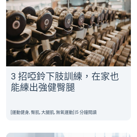
3 招啞鈴下肢訓練，在家也
能練出強健臀腿
[運動健身, 臀肌, 大腿肌, 無氧運動]
|
5 分鐘閱讀