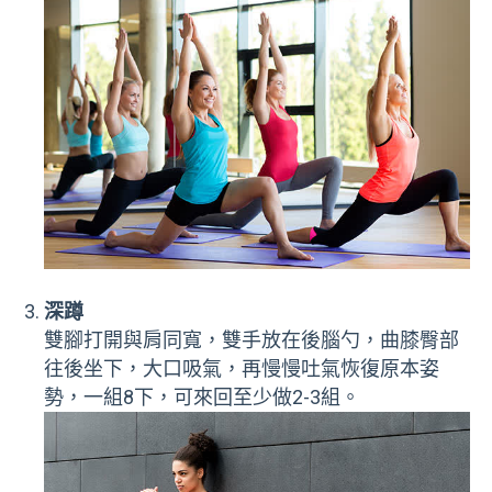
深蹲
雙腳打開與肩同寬，雙手放在後腦勺，曲膝臀部
往後坐下，大口吸氣，再慢慢吐氣恢復原本姿
勢，一組8下，可來回至少做2-3組。