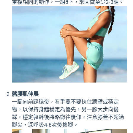
重複相同的動作，一組8下，來回做至少2-3組。
髂腰肌伸展
一腳向前踩穩後，看手要不要扶住牆壁或穩定
物，以保持身體穩定為優先，另一腳大步向後
踩，穩定軀幹後將略微往後仰，注意膝蓋不超過
腳尖，深呼吸4-6次後換腳。