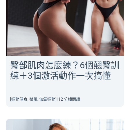
臀部肌肉怎麼練？6個翹臀訓
練＋3個激活動作一次搞懂
[運動健身, 臀肌, 無氧運動]
|
12 分鐘閱讀