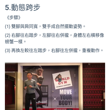
5.動態跨步
《步驟》
(1) 雙腳與肩同寬，雙手成自然擺動姿勢。
(2) 右腳往右踏步，左腳往右併攏，身體左右橫移像
螃蟹一樣。
(3) 再換左較往左踏步，右腳往左併攏，重複動作。