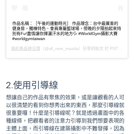
作品名稱：［午後的運動時光］ 作品理念：台中最厲害的
健身房，獨棟特色、會員專屬籃球場，傍晚的夕陽拍起來特
別有Fu!盡情讓你揮灑汗水的地方💦 #WorldGym攝影大賽
#worldgymtaiwan
我的馬自達日常
（@all_new_mazda）分享的貼文 於
PST 2020 年 2月 月 2 日 下午 9:29
2.使用引導線
想讓自己的作品有聚焦的效果，或是讓觀看的人可
以很清楚的看到你想秀出來的東西，那麼引導線就
很重要囉！什麼是引導線呢？就是透過畫面中的各
種線條，把觀看者的注意力引導到我們想要表現的
主體上面，而引導線在建築攝影中不難發揮，因為