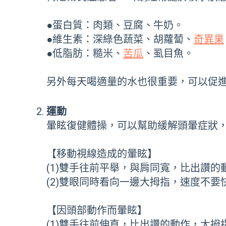
●蛋白質：肉類、豆腐、牛奶。
●維生素：深綠色蔬菜、胡蘿蔔、
奇異果
●低脂肪：糙米、
苦瓜
、虱目魚。
另外每天喝適量的水也很重要，可以促
運動
暈眩復健體操，可以幫助緩解頭暈症狀
【移動視線造成的暈眩】
(1)雙手往前平舉，與肩同寬，比出讚的
(2)雙眼同時看向一邊大拇指，速度不要
【因頭部動作而暈眩】
(1)雙手往前伸直，比出讚的動作，大