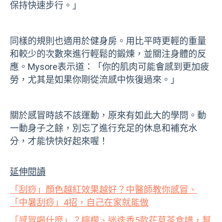
保持快速步行。」
同樣的規則也適用於健身房。用比平時更輕的重量
和較少的次數來進行輕鬆的鍛煉，並關注身體的反
應。Mysore表示道：「你的肌肉可能會感到更加疲
勞，尤其是如果你剛從流感中恢復過來。」
關於感冒時該不該運動，原來有如此大的學問。動
一動身子之餘，別忘了進行充足的休息和補充水
分，才能快快好起來喔！
延伸閱讀
「刮痧」顏色越紅效果越好？中醫師教你感冒、
「中暑刮痧」4招，自己在家就能做
「感冒喝什麼」？檸檬、迷迭香5款花草茶食譜，幫