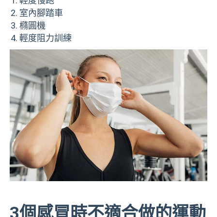
輕度慢跑
室內腳踏車
橢圓機
輕度阻力訓練
3個感冒時不適合做的運動