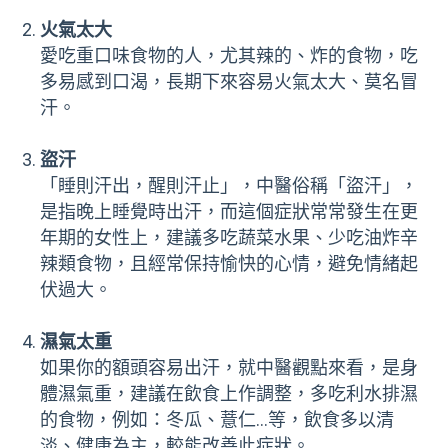
火氣太大
愛吃重口味食物的人，尤其辣的、炸的食物，吃
多易感到口渴，長期下來容易火氣太大、莫名冒
汗。
盜汗
「睡則汗出，醒則汗止」，中醫俗稱「盜汗」，
是指晚上睡覺時出汗，而這個症狀常常發生在更
年期的女性上，建議多吃蔬菜水果、少吃油炸辛
辣類食物，且經常保持愉快的心情，避免情緒起
伏過大。
濕氣太重
如果你的額頭容易出汗，就中醫觀點來看，是身
體濕氣重，建議在飲食上作調整，多吃利水排濕
的食物，例如：冬瓜、薏仁…等，飲食多以清
淡、健康為主，較能改善此症狀。