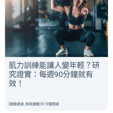
肌力訓練能讓人變年輕？研
究證實：每週90分鐘就有
效！
[運動健身, 無氧運動]
|
6 分鐘閱讀