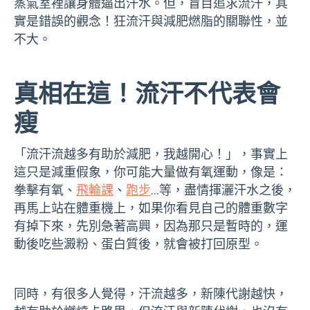
蒸氣室裡讓身體逼出汗水。但，盲目追求流汗，其
實是錯誤的觀念！狂流汗與減肥燃脂的關聯性，並
不大。
真相在這！流汗不代表會
瘦
「流汗流越多有助於減肥，我越開心！」，事實上
這只是減重假象，你可能大量做有氧運動，像是：
拳擊有氧、
飛輪課
、
跑步
…等，盡情揮灑汗水之後，
再馬上站在體重機上，如果你看見自己的體重數字
有掉下來，先別急著高興，因為那只是暫時的，運
動後吃些澱粉、蛋白質後，就會被打回原型。
同時，有很多人覺得，汗流越多，新陳代謝越快，