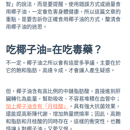
智」的說法，而是要提醒，使用錯誤方式或過量食
用椰子油，一定會危害身體健康，所以這篇文章的
重點，是要告訴你正確食用椰子油的方式，釐清食
用椰子油的迷思。
吃椰子油=在吃毒藥？
不一定。椰子油之所以會有這麼多爭議，主要在於
它的飽和脂肪，高達 9 成，才會讓人產生疑惑。
但，椰子油含有高比例的中鏈脂肪酸，直接進到肝
臟轉化為能量，幫助吸收、不容易堆積在血管中；
加上椰子油含有「月桂酸」
，具有強大抗菌效果，
還能提高新陳代謝、增加熱量燃燒率；因此，高飽
和脂肪和月桂酸的同時存在，這樣的衝突性，也難
怪讓人對椰子油，又愛又恨。