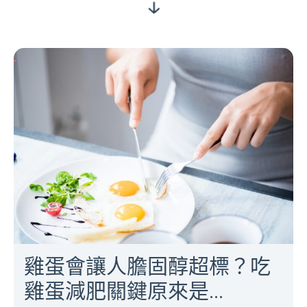
雞蛋會讓人膽固醇超標？吃
雞蛋減肥關鍵原來是...