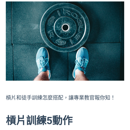
槓片和徒手訓練怎麼搭配，讓專業教官報你知！
槓片訓練5動作