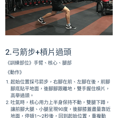
2.弓箭步+槓片過頭
《訓練部位》手臂、核心、腿部
《動作》
起始位置採弓箭步，右腳在前、左腳在後，前腳
腳底貼平地面，後腳腳跟離地，雙手握住槓片，
高舉過頭。
吐氣時，核心用力上半身保持不動，雙腿下蹲，
讓前腳大腿、小腿呈現90度，後腳膝蓋盡量靠近
地面，停頓1～2秒後，回到起始位置，重複動