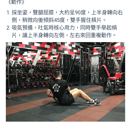
《動作》
採坐姿，雙腿屈膝，大約呈90度，上半身轉向右
側，稍微向後傾斜45度，雙手握住槓片。
吸氣預備，吐氣時核心用力，同時雙手舉起槓
片，讓上半身轉向左側，左右來回重複動作。