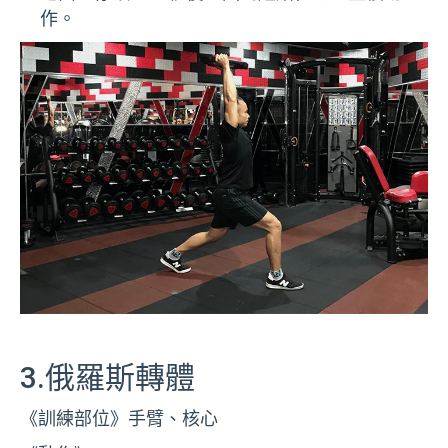
作。
3.俄羅斯轉體
《訓練部位》手臂、核心