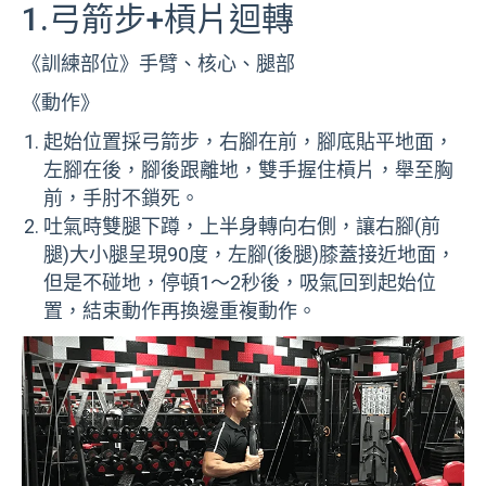
1.弓箭步+槓片迴轉
《訓練部位》手臂、核心、腿部
《動作》
起始位置採弓箭步，右腳在前，腳底貼平地面，
左腳在後，腳後跟離地，雙手握住槓片，舉至胸
前，手肘不鎖死。
吐氣時雙腿下蹲，上半身轉向右側，讓右腳(前
腿)大小腿呈現90度，左腳(後腿)膝蓋接近地面，
但是不碰地，停頓1～2秒後，吸氣回到起始位
置，結束動作再換邊重複動作。