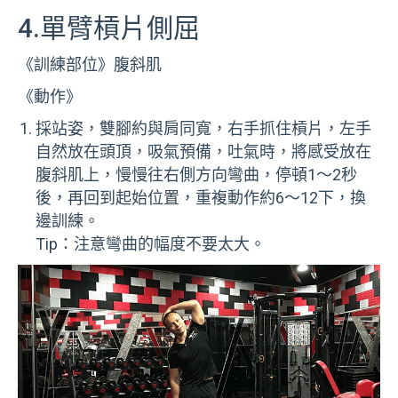
4.單臂槓片側屈
《訓練部位》腹斜肌
《動作》
採站姿，雙腳約與肩同寬，右手抓住槓片，左手
自然放在頭頂，吸氣預備，吐氣時，將感受放在
腹斜肌上，慢慢往右側方向彎曲，停頓1～2秒
後，再回到起始位置，重複動作約6～12下，換
邊訓練。
Tip：注意彎曲的幅度不要太大。