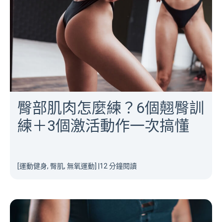
臀部肌肉怎麼練？6個翹臀訓
練＋3個激活動作一次搞懂
[運動健身, 臀肌, 無氧運動]
|
12 分鐘閱讀