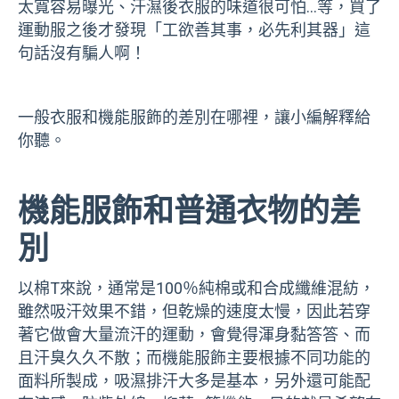
太寬容易曝光、汗濕後衣服的味道很可怕…等，買了
運動服之後才發現「工欲善其事，必先利其器」這
句話沒有騙人啊！
一般衣服和機能服飾的差別在哪裡，讓小編解釋給
你聽。
機能服飾和普通衣物的差
別
以棉T來說，通常是100％純棉或和合成纖維混紡，
雖然吸汗效果不錯，但乾燥的速度太慢，因此若穿
著它做會大量流汗的運動，會覺得渾身黏答答、而
且汗臭久久不散；而機能服飾主要根據不同功能的
面料所製成，吸濕排汗大多是基本，另外還可能配