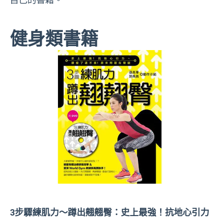
健身類書籍
3
步驟練肌力〜蹲出翹翹臀：史上最強！抗地心引力