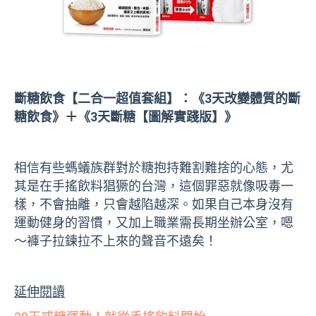
斷糖飲食【二合一超值套組】：《
3
天改變體質的斷
糖飲食》＋《
3
天斷糖【圖解實踐版】》
相信有些螞蟻族群對於糖抱持難割難捨的心態，尤
其是在手搖飲料猖獗的台灣，這個罪惡就像吸毒一
樣，不會抽離，只會越陷越深。如果自己本身沒有
運動健身的習慣，又加上職業需長期坐辦公室，嗯
～褲子拉鍊拉不上來的聲音不遠矣！
延伸閱讀