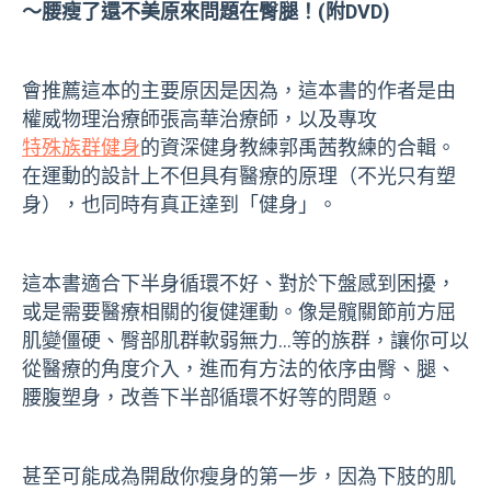
〜腰瘦了還不美原來問題在臀腿！
(
附
DVD)
會推薦這本的主要原因是因為，這本書的作者是由
權威物理治療師張高華治療師，以及專攻
特殊族群健身
的資深健身教練郭禹茜教練的合輯。
在運動的設計上不但具有醫療的原理（不光只有塑
身），也同時有真正達到「健身」。
這本書適合下半身循環不好、對於下盤感到困擾，
或是需要醫療相關的復健運動。像是髖關節前方屈
肌變僵硬、臀部肌群軟弱無力...等的族群，讓你可以
從醫療的角度介入，進而有方法的依序由臀、腿、
腰腹塑身，改善下半部循環不好等的問題。
甚至可能成為開啟你瘦身的第一步，因為下肢的肌