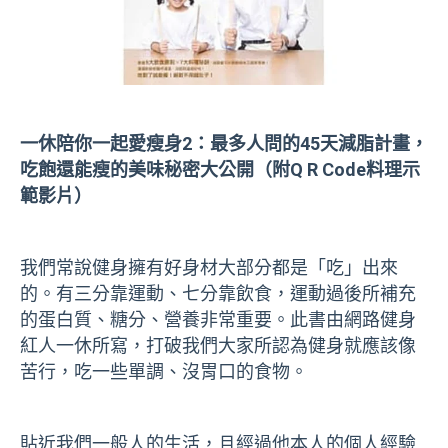
一休陪你一起愛瘦身
2
：最多人問的
45
天減脂計
畫，
吃飽還能瘦的美味秘密
大公開（附Q R Code料理示
範影片）
我們常說健身擁有好身材大部分都是「吃」出來
的。有三分靠運動、七分靠飲食，運動過後所補充
的蛋白質、糖分、營養非常重要。此書由網路健身
紅人一休所寫，打破我們大家所認為健身就應該像
苦行，吃一些單調、沒胃口的食物。
貼近我們一般人的生活，且經過他本人的個人經驗