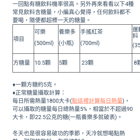
一回點有糖飲料機率很高。另外再來看看以下4種
常見飲料含糖量，小編真心覺得，任何飲料都不
要喝，隨便都超標一天的糖量。
運
可樂
養樂多
手搖紅茶
料
項目
(500ml)
(小瓶)
(700ml)
(3
方糖量
10.5顆
5顆
23顆
8
♦一顆方糖約5克。
♦正常糖量攝取計算：
每日所需熱量1800大卡(
點這裡計算每日熱量
)，
可以攝取的糖量每日總熱量5%，相當於不超過90
大卡，即22.5公克的糖(一瓶養樂多就破表)。
冬天也是很容易破功的季節，天冷就想喝點熱