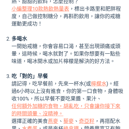
熱、甜甜的飲料，怎麼控制？
小編整理10款熱飲熱量表
，標出卡路里和肥胖程
度，自己做控制糖分，再斟酌飲用，讓你的戒糖
運動更成功！
多喝水
一開始戒糖，你會容易口渴，甚至出現頭痛或頭
暈，這時候，喝水就對了。如果你想要有一點些
味道，喝冰開水或加片檸檬是解決的好方法。
吃「對的」早餐
請記得，吃早餐前，先來一杯水(或
檸檬水
)。經
過6小時以上沒有進食，你的第一口食物，身體吸
收100%，所以早餐不要吃果醬、果汁、
任何額外加糖的食物，胡亂吃，只會讓你接下來
的時間頭暈、沒精神。
選擇正確的美食
燕麥
、
藜麥
、
奇亞籽
，再搭配水
果、
水煮蛋
，或是來杯
綠拿鐵
，營養豐富又有飽