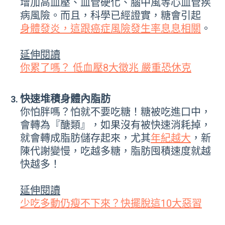
增加高血壓、血管硬化、腦中風等心血管疾
病風險。而且，科學已經證實，糖會引起
身體發炎，這跟癌症風險發生率息息相關
。
延伸閱讀
你累了嗎？ 低血壓8大徵兆 嚴重恐休克
快速堆積身體內脂肪
你怕胖嗎？怕就不要吃糖！糖被吃進口中，
會轉為『醣類』，如果沒有被快速消耗掉，
就會轉成脂肪儲存起來，
尤其
年紀越大
，新
陳代謝變慢，吃越多糖，脂肪囤積速度就越
快越多！
延伸閱讀
少吃多動仍瘦不下來？快擺脫這10大惡習