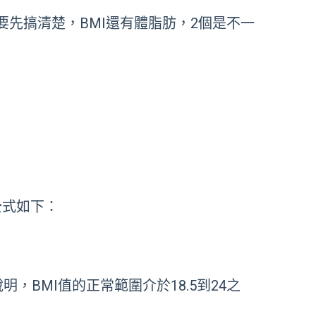
要先搞清楚，
BMI
還有體脂肪，
2
個是不一
算公式如下：
BMI值的正常範圍介於18.5到24之