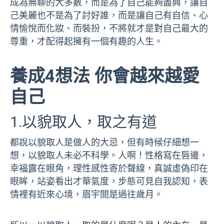
成為無聊的大多數，而是為了自己能夠盡興，讓自
己美麗也不是為了討好誰，而是讓自己有自信、心
情愉悅而化妝、而裝扮，不將就才是對自己最大的
尊重，才配得起擁有一個有趣的人生。
養成4想法 你會越來越愛
自己
1.以貌取人，取之有道
都說以貌取人是做人的大忌，但有時候仔細想一
想，以貌取人未必不科學。人啊！性格寫在唇邊，
幸福露在眼角，理性感性寄於聲線，真誠虛偽印在
眼眸，站姿看出才華氣度，步態可見自我認知，表
情裡有近來心境，眉宇間是過往歲月。