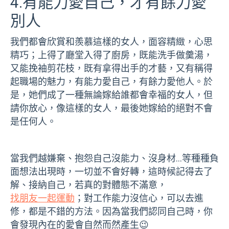
4.有能力愛自己，才有餘力愛
別人
我們都會欣賞和羨慕這樣的女人，面容精緻，心思
精巧；上得了廳堂入得了廚房，既能洗手做羹湯，
又能挽袖剪花枝，既有拿得出手的才藝，又有稱得
起職場的魅力，有能力愛自己，有餘力愛他人。於
是，她們成了一種無論嫁給誰都會幸福的女人，但
請你放心，像這樣的女人，最後她嫁給的絕對不會
是任何人。
當我們越嫌棄、抱怨自己沒能力、沒身材…等種種負
面想法出現時，一切並不會好轉，這時候記得去了
解、接納自己，若真的對體態不滿意，
找朋友一起運動
；對工作能力沒信心，可以去進
修，都是不錯的方法。因為當我們認同自己時，你
會發現內在的愛會自然而然產生😉