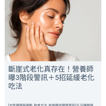
斷崖式老化真存在！營養師
曝3階段警訊＋5招延緩老化
吃法
[女性健康與運動, 飲食方法, 依族群找健康資訊]
|
5 分鐘閱讀