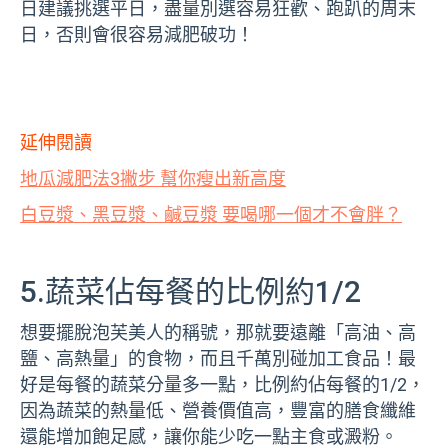
日建議挑選平日，盡量別選容易狂歡、跑趴的周末
日，否則會很容易減肥破功！
延伸閱讀
地瓜減肥法3撇步 幫你瘦出新高度
白豆漿、黑豆漿、鹹豆漿 要喝哪一個才不會胖？
5.蔬菜佔每餐的比例約1/2
想要擺脫泡芙美人的稱號，那就要遠離「高油、高
鹽、高熱量」的食物，而且千萬別碰加工食品！最
好是每餐的蔬菜分量多一點，比例約佔每餐的1/2，
因為蔬菜的熱量低、營養價值高，豐富的膳食纖維
還能增加飽足感，讓你能少吃一點主食或澱粉。