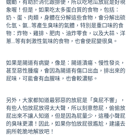
蠕動，有助於消化跟排便，所以吃地瓜放屁是好現
象喔！但是，如果吃太多蛋白質的食物，包括：
奶、蛋、肉類，身體在分解這些食物，會分解出硫
化氫、氨…等產生臭味的氣體，特別是重口味的食
物：炸物、雞排、肥肉、油炸零食，以及大蒜、洋
蔥…等有刺激性氣味的食物，也會使屁變很臭。
如果是腸道有病變，像是：腸道潰瘍、慢性發炎，
甚至惡性腫瘤，會因為腸道有傷口出血，排出來的
屁味，可能會有血腥味，也會較濃郁。
另外，大家都知道最邪惡的放屁是「臭屁不響」，
有些人怕放屁放得太大聲，所以刻意憋屁，偷偷放
屁出來不讓人知道，但是因為屁量少，這種小聲屁
的臭味更濃！因此，如果你怕放屁很尷尬，建議去
廁所乾脆地解放吧！