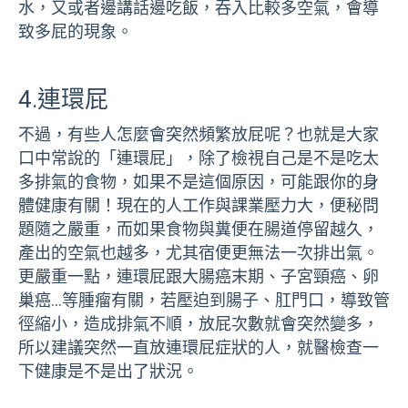
水，又或者邊講話邊吃飯，吞入比較多空氣，會導
致多屁的現象。
4.連環屁
不過，有些人怎麼會突然頻繁放屁呢？也就是大家
口中常說的「連環屁」，除了檢視自己是不是吃太
多排氣的食物，如果不是這個原因，可能跟你的身
體健康有關！現在的人工作與課業壓力大，便秘問
題隨之嚴重，而如果食物與糞便在腸道停留越久，
產出的空氣也越多，尤其宿便更無法一次排出氣。
更嚴重一點，連環屁跟大腸癌末期、子宮頸癌、卵
巢癌…等腫瘤有關，若壓迫到腸子、肛門口，導致管
徑縮小，造成排氣不順，放屁次數就會突然變多，
所以建議突然一直放連環屁症狀的人，就醫檢查一
下健康是不是出了狀況。