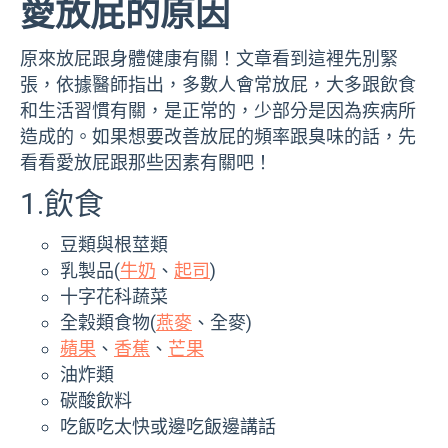
愛放屁的原因
原來放屁跟身體健康有關！文章看到這裡先別緊
張，依據醫師指出，多數人會常放屁，大多跟飲食
和生活習慣有關，是正常的，少部分是因為疾病所
造成的。如果想要改善放屁的頻率跟臭味的話，先
看看愛放屁跟那些因素有關吧！
1.飲食
豆類與根莖類
乳製品(
牛奶
、
起司
)
十字花科蔬菜
全穀類食物(
燕麥
、全麥)
蘋果
、
香蕉
、
芒果
油炸類
碳酸飲料
吃飯吃太快或邊吃飯邊講話