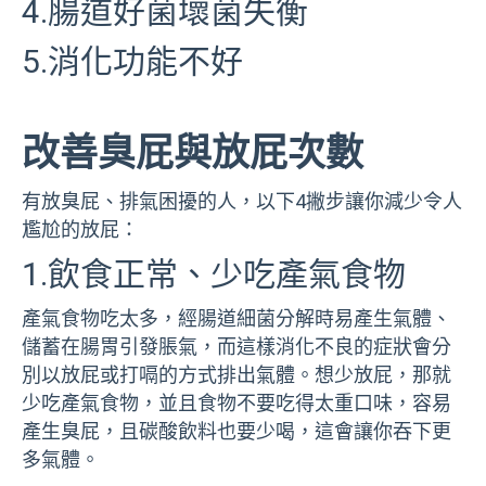
4.腸道好菌壞菌失衡
5.消化功能不好
改善臭屁與放屁次數
有放臭屁、排氣困擾的人，以下4撇步讓你減少令人
尷尬的放屁：
1.飲食正常、少吃產氣食物
產氣食物吃太多，經腸道細菌分解時易產生氣體、
儲蓄在腸胃引發脹氣，而這樣消化不良的症狀會分
別以放屁或打嗝的方式排出氣體。想少放屁，那就
少吃產氣食物，並且食物不要吃得太重口味，容易
產生臭屁，且碳酸飲料也要少喝，這會讓你吞下更
多氣體。