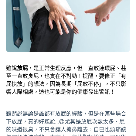
雖說
放屁
，是正常生理反應，但一直放連環屁、甚
至一直放臭屁，也實在不對勁！提醒，要修正「有
屁快放」的想法，因為長期「屁放不停」，不只影
響人際相處，這也可能是你的健康發出警訊！
雖然說無論是誰都有放屁的經驗，但是在某些場合
下放屁，真的好尷尬…😣尤其是放屁次數太多、屁
的味道很臭，不只會讓人掩鼻離去，自已也頭痛該