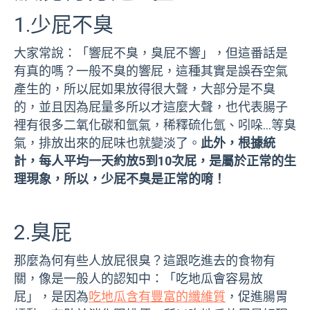
1.少屁不臭
大家常說：「響屁不臭，臭屁不響」，但這番話是
有真的嗎？一般不臭的響屁，這種其實是誤吞空氣
產生的，所以屁如果放得很大聲，大部分是不臭
的，並且因為屁量多所以才這麼大聲，也代表腸子
裡有很多二氧化碳和氫氣，稀釋硫化氫、吲哚…等臭
氣，排放出來的屁味也就變淡了。
此外，根據統
計，每人平均一天約放5到10次屁，是屬於正常的生
理現象，所以，少屁不臭是正常的唷！
2.臭屁
那麼為何有些人放屁很臭？這跟吃進去的食物有
關，像是一般人的認知中：「吃地瓜會容易放
屁」，是因為
吃地瓜含有豐富的纖維質
，促進腸胃