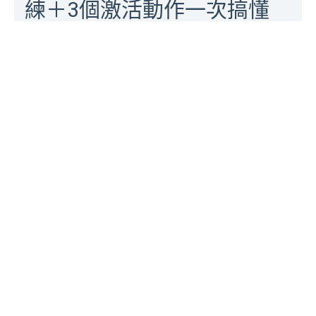
練＋3個激活動作一次搞懂
[運動健身, 臀肌, 無氧運動]
|
12 分鐘閱讀