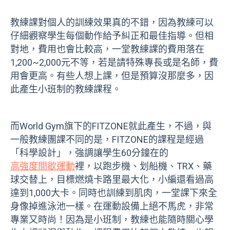
教練課對個人的訓練效果真的不錯，因為教練可以
仔細觀察學生每個動作給予糾正和最佳指導。但相
對地，費用也會比較高，一堂教練課的費用落在
1,200~2,000元不等，若是請特殊專長或是名師，費
用會更高。有些人想上課，但是預算沒那麼多，因
此產生小班制的教練課程。
而World Gym旗下的FITZONE就此產生，不過，與
一般教練團課不同的是，FITZONE的課程是經過
「科學設計」，強調讓學生60分鐘在的
高強度間歇運動
裡，以跑步機、划船機、TRX、藥
球交替上，目標燃燒卡路里最大化，小編還看過高
達到1,000大卡。同時也訓練到肌肉，一堂課下來全
身像掉進泳池一樣。在運動設備上絕不馬虎，非常
專業又時尚！因為是小班制，教練也能隨時關心學