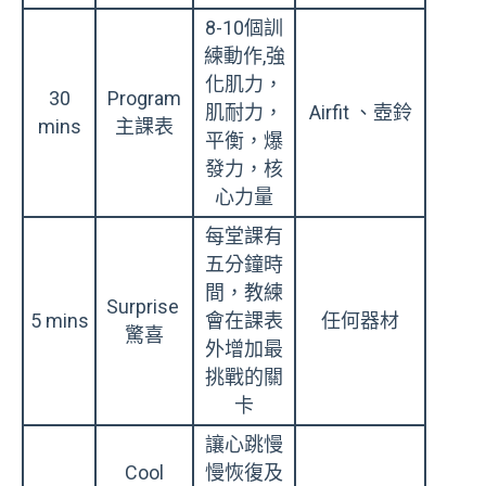
8-10
個訓
練動作
,
強
化肌力，
30
Program
肌耐力，
Airfit
、壺鈴
mins
主課表
平衡，爆
發力，核
心力量
每堂課有
五分鐘時
間，教練
Surprise
5 mins
會在課表
任何器材
驚喜
外增加最
挑戰的關
卡
讓心跳慢
Cool
慢恢復及