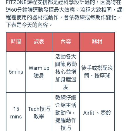
FITZONE課程安排都是經科學設計過的，因為得在
這60分鐘讓運動發揮最大效應。流程大致相同，課
程裡使用的器材或動作，會依教練或每期作變化，
下表是今天的內容。
時間
課表
內容
器材
活動各大
關節,啟動
Warm up
徒手或搭配滾
5mins
核心並增
暖身
筒、按摩球
加身體溫
度
教練仔細
介紹主活
15
Tech
技巧
動動作，
Airfit
、壺鈴
mins
教學
提醒動作
技巧