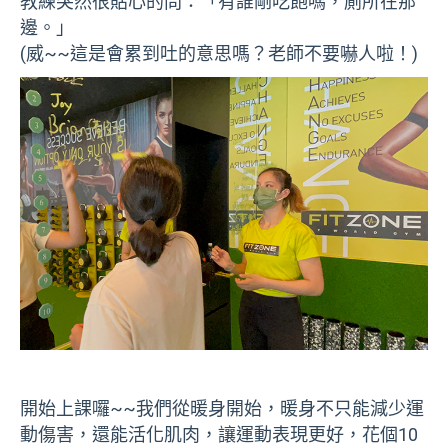
教練突然很貼心的問：「有誰剛吃飽嗎，廁所在那
邊。」
(威~~這是會累到吐的意思嗎？老師不要嚇人啦！)
開始上課囉~~我們從暖身開始，暖身不只能減少運
動傷害，還能活化肌肉，讓運動表現更好，花個10