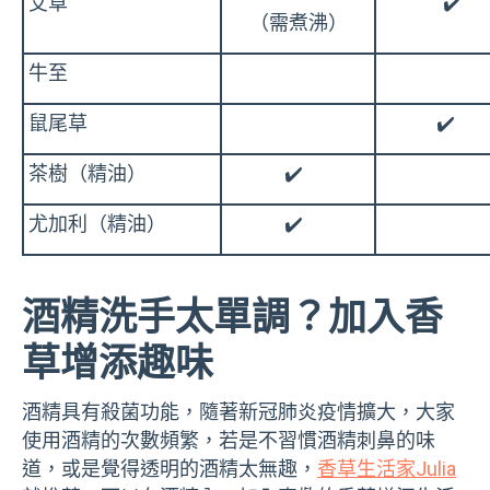
艾草
✔️
（需煮沸）
牛至
鼠尾草
✔️
茶樹（精油）
✔️
尤加利（精油）
✔️
酒精洗手太單調？加入香
草增添趣味
酒精具有殺菌功能，隨著新冠肺炎疫情擴大，大家
使用酒精的次數頻繁，若是不習慣酒精刺鼻的味
道，或是覺得透明的酒精太無趣，
香草生活家Julia