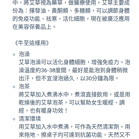
中，將艾草視為藥草，做醫療使用。艾草主要成
份為：揮發油、黃酮類、多糖類，可以調節身體
的免疫功能、祛寒、活化細胞，現在被廣泛應用
在美容保養品上。
《牛至這樣用》
泡澡
艾草泡澡可以活化身體細胞，增強免疫力。泡
澡溫度約36-38度間，最好是能泡到身體稍微
出汗，但不宜浸泡過久，以30分鐘為限。
泡茶
將艾草加入煮沸水中，煮滾直接飲用，或是用
乾燥後的艾草泡茶，可以幫助女生暖經、調
經，也有暖身功效！
清潔環境
用艾草加入水中煮沸，可作為天然清潔劑，用
來拖地、擦桌子均可達到抗菌功能，天然又不