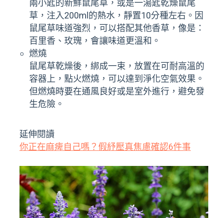
兩小匙的新鮮鼠尾草，或是一湯匙乾燥鼠尾
草，注入200ml的熱水，靜置10分種左右。因
鼠尾草味道強烈，可以搭配其他香草，像是：
百里香、玫瑰，會讓味道更溫和。
燃燒
鼠尾草乾燥後，綁成一束，放置在可耐高溫的
容器上，點火燃燒，可以達到淨化空氣效果。
但燃燒時要在通風良好或是室外進行，避免發
生危險。
延伸閱讀
你正在麻痺自己嗎？假紓壓真焦慮確認6件事