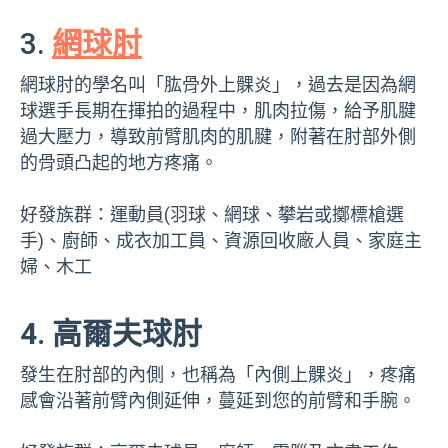
3.
網球肘
網球肘的學名叫「肱骨外上髁炎」，過去是因為網
球選手長期在揮拍的過程中，肌肉拉傷，給予肌腱
過大壓力，導致前臂肌肉的肌腱，附著在肘部外側
的骨頭凸起的地方疼痛。
好發族群：運動員(羽球、網球、攀岩或擲標槍選
手)、廚師、成衣加工員、資源回收廠人員、家庭主
婦、木工
4. 高爾夫球肘
發生在肘部的內側，也稱為「內側上髁炎」，疼痛
感會沿著前臂內側延伸，蔓延到您的前臂和手腕。