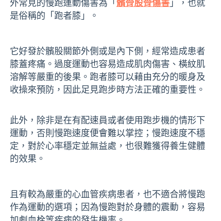
外常見的慢跑運動傷害為「
髕骨股骨傷害
」，也就
是俗稱的「跑者膝」。
它好發於髕股關節外側或是內下側，經常造成患者
膝蓋疼痛。過度運動也容易造成肌肉傷害、橫紋肌
溶解等嚴重的後果。跑者膝可以藉由充分的暖身及
收操來預防，因此足見跑步時方法正確的重要性。
此外，除非是在有配速員或者使用跑步機的情形下
運動，否則慢跑速度便會難以掌控；慢跑速度不穩
定，對於心率穩定並無益處，也很難獲得養生健體
的效果。
且有較為嚴重的心血管疾病患者，也不適合將慢跑
作為運動的選項；因為慢跑對於身體的震動，容易
加劇血栓等疾病的發生機率。