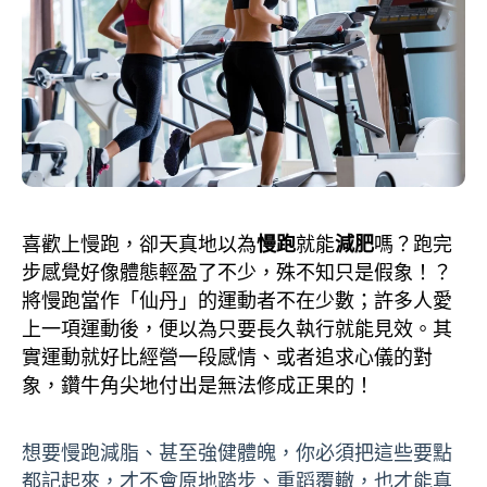
喜歡上慢跑，卻天真地以為
慢跑
就能
減肥
嗎？跑完
步感覺好像體態輕盈了不少，殊不知只是假象！？
將慢跑當作「仙丹」的運動者不在少數；許多人愛
上一項運動後，便以為只要長久執行就能見效。其
實運動就好比經營一段感情、或者追求心儀的對
象，鑽牛角尖地付出是無法修成正果的！
想要慢跑減脂、甚至強健體魄，你必須把這些要點
都記起來，才不會原地踏步、重蹈覆轍，也才能真