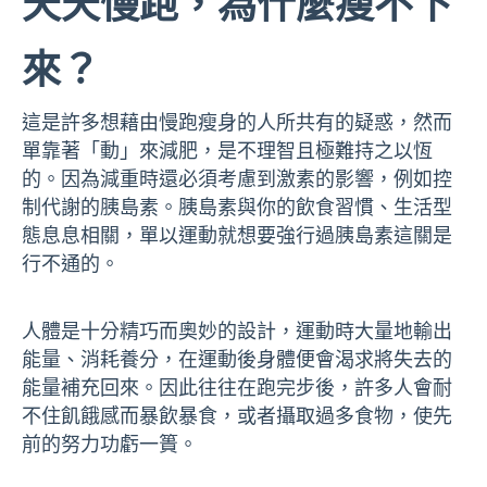
天天慢跑，為什麼瘦不下
來？
這是許多想藉由慢跑瘦身的人所共有的疑惑，然而
單靠著「動」來減肥，是不理智
且極難持之以恆
的。因為減重時還必須考慮到激素的影響，例如控
制代謝的胰島素。胰島素與你的飲食習慣、生活型
態息息相關，單以運動就想要強行過胰島素這關是
行不通的。
人體是十分精巧而奧妙的設計，運動時大量地輸出
能量、消耗養分，在運動後身體便會渴求將失去的
能量補充回來。因此往往在跑完步後，許多人會耐
不住飢餓感而暴飲暴食，或者攝取過多食物，使先
前的努力功虧一簣。