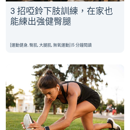
3 招啞鈴下肢訓練，在家也
能練出強健臀腿
[運動健身, 臀肌, 大腿肌, 無氧運動]
|
5 分鐘閱讀