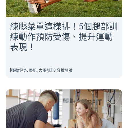
練腿菜單這樣排！5個腿部訓
練動作預防受傷、提升運動
表現！
[運動健身, 臀肌, 大腿肌]
|
8 分鐘閱讀