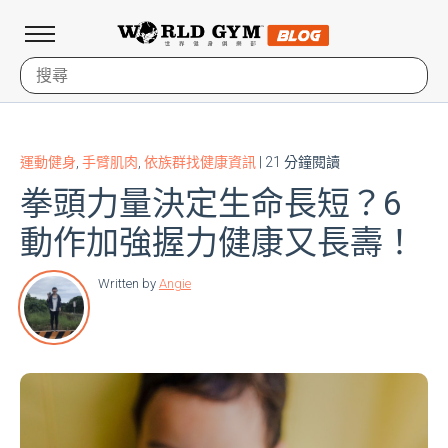
運動健身
,
手臂肌肉
,
依族群找健康資訊
| 21 分鐘閱讀
拳頭力量決定生命長短？6
動作加強握力健康又長壽！
Written by
Angie