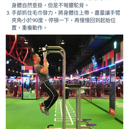
身體自然垂掛，但是不彎腰駝背。
手部抓住毛巾發力，將身體往上帶，盡量讓手臂
夾角小於90度，停頓一下，再慢慢回到起始位
置，重複動作。