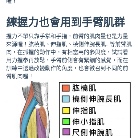
喔！
練握力也會用到手臂肌群
握力不單只靠手掌和手指，前臂的肌肉量也是力量
來源喔！肱橈肌、伸指肌、橈側伸腕長肌…等前臂肌
肉，在抓握的動作中，有相當高的參與度，試試看
用力握拳再放鬆，手臂前側會有緊繃的感覺，而在
訓練中透過改變動作的角度，也會徵召到不同的前
臂肌肉喔！