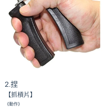
2.捏
【抓槓片】
《動作》