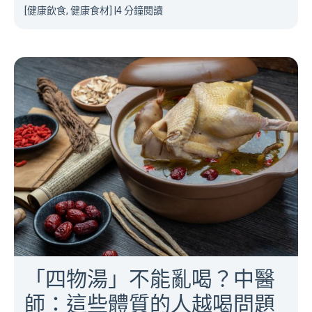
[健康飲食, 健康食材]
|
4 分鐘閱讀
「四物湯」不能亂喝？中醫
師：這些體質的人越喝問題