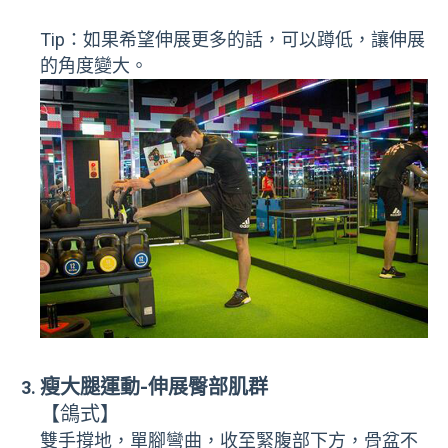
Tip：如果希望伸展更多的話，可以蹲低，讓伸展
的角度變大。
瘦大腿運動-伸展臀部肌群
【鴿式】
雙手撐地，單腳彎曲，收至緊腹部下方，骨盆不