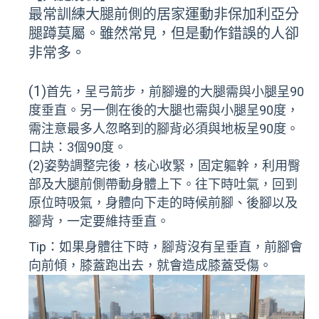
最常訓練大腿前側的居家運動非保加利亞分
腿蹲莫屬。雖然常見，但是動作錯誤的人卻
非常多。
(1)
首先，呈弓箭步，前腳邊的大腿需與小腿呈90
度垂直。另一側在後的大腿也需與小腿呈90度，
需注意最多人忽略到的腳背必須與地板呈90度。
口訣：3個90度。
(2)姿勢調整完後，核心收緊，固定軀幹，利用臀
部及大腿前側帶動身體上下。往下時吐氣，回到
原位時吸氣，身體向下走的時候前腳、後腳以及
腳背，一定要維持垂直。
Tip：如果身體往下時，腳背沒有呈垂直，前腳會
向前傾，膝蓋跑出去，就會造成膝蓋受傷。