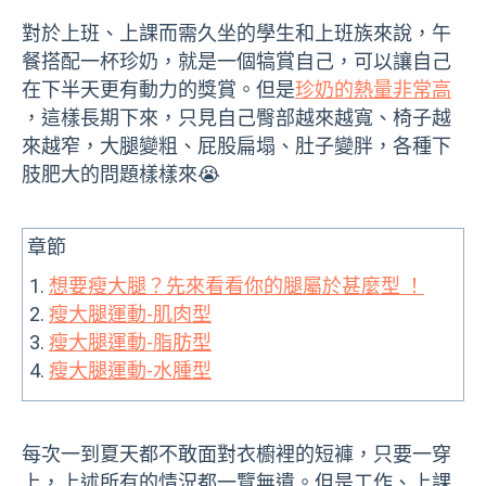
對於上班、上課而需久坐的學生和上班族來說，午
餐搭配一杯珍奶，就是一個犒賞自己，可以讓自己
在下半天更有動力的獎賞。但是
珍奶的熱量非常高
，這樣長期下來，只見自己臀部越來越寬、椅子越
來越窄，大腿變粗、屁股扁塌、肚子變胖，各種下
肢肥大的問題樣樣來😭
章節
想要瘦大腿？先來看看你的腿屬於甚麼型 ！
瘦大腿運動-肌肉型
瘦大腿運動-脂肪型
瘦大腿運動-水腫型
每次一到夏天都不敢面對衣櫥裡的短褲，只要一穿
上，上述所有的情況都一覽無遺。但是工作、上課