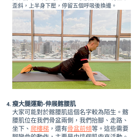
歪斜，上半身下壓，停留五個呼吸後換邊。
瘦大腿運動-伸展髂腰肌
大家可能對於髂腰肌這個名字較為陌生。
髂
腰肌位在我們骨盆兩側
，
我們抬腳、走路、
坐下、
爬樓梯
，還有
骨盆前傾
等。這些需要