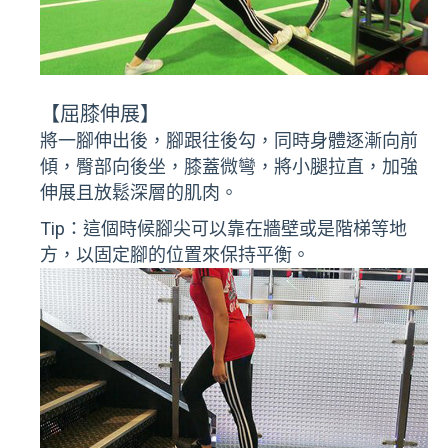
【屈膝伸展】
將一腳伸出後，腳跟往後勾，同時身體逐漸向前
傾，臀部向後坐，膝蓋微彎，將小腿拉直，加強
伸展且放鬆深層的肌肉。
Tip：這個時候腳尖可以靠在牆壁或是階梯等地
方，以固定腳的位置來保持平衡。