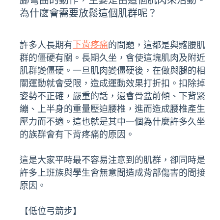
腳彎曲的動作，主要是由這個肌肉來活動。
為什麼會需要放鬆這個肌群呢？
下背疼痛
許多人長期有
的問題，這都是與髂腰肌
群的僵硬有關。
長期久坐，會使這塊肌肉及附近
肌群變僵硬。一旦肌肉變僵硬後，在做與腿的相
關運動就會受限，造成運動效果打折扣。扣除掉
姿勢不正確，嚴重的話，還會骨盆前傾、下背緊
繃、上半身的重量壓迫腰椎，進而造成腰椎產生
壓力而不適。這也就是其中一個為什麼許多久坐
的族群會有下背疼痛的原因。
這是大家平時最不容易注意到的肌群，卻同時是
許多上班族與學生會無意間造成背部傷害的間接
原因。
【低位弓箭步】