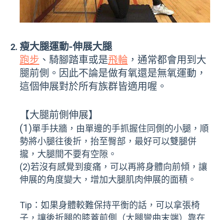
瘦大腿運動-伸展大腿
跑步
、騎腳踏車或是
飛輪
，通常都會用到大
腿前側。因此不論是做有氧還是無氧運動，
這個伸展對於所有族群皆適用喔。
【大腿前側伸展】
(1)
單手扶牆，由單邊的手抓握住同側的小腿，順
勢將小腿往後折，抬至臀部，最好可以雙腿併
攏，大腿間不要有空隙。
(2)若沒有感覺到痠痛，可以再將身體向前傾，讓
伸展的角度變大，增加大腿肌肉伸展的面積。
Tip：如果身體較難保持平衡的話，可以拿張椅
子，讓後折腿的膝蓋前側（大腿彎曲末端）靠在